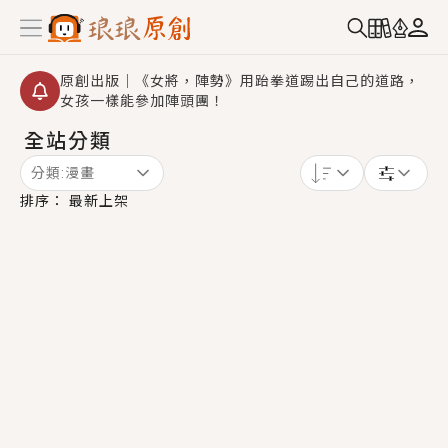
原創出版｜《女將，陣勢》用跆拳道踢出自己的道路，
女孩一樣能參加陣頭團！
全站分類
創,作家招募｜華文小說創作首選！有機會獲得豐富廣宣
資源、專屬服務與獨享福利！
分類:
漫畫
小編心動書單｜《離婚你提的，二婚嫁大佬，你哭什
排序：
最新上架
麼？》追妻火葬場！前夫失憶移情別戀，她頭也不回找
新歡，他居然還後悔了？
GL｜《夏日與檸檬與重疊世界》炎熱的夏日、檸檬的香
氣、互相愛慕的兩位少女，今夏最推純愛GL漫畫！
BL｜《費洛蒙中毒》救命！特殊費洛蒙體質世界觀，無
法抗拒的吸引力，已中毒Σ>―(〃°ω°〃)♡→
OMG你嚇到我了｜《陰陽鬼店》上班族買了房子模型，
但現實中買下的竟是屬於他的停屍櫃？！
言情｜《國語推行員》每個人心中都有一個連自己也無
法改變的永恆， 他的一生將不由自主追逐著她……