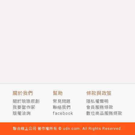
短劇原著｜《離婚後，禁欲大佬爬墻偷吻小孕妻》坊間
傳聞，顧總沒有太太、不需要情人，卻寵愛著他的私人
醫生？！
穿越｜《穿越遠古後成了野人娘子》你好，一起爬山
嗎？被男友推下山，直接穿越到遠古時代的那種......
關於我們
幫助
條款與政策
關於琅琅原創
常見問題
隱私權聲明
我要當作家
聯絡我們
會員服務條款
版權洽詢
facebook
數位商品服務條款
聯合線上公司 著作權所有 © udn.com. All Rights Reserved.