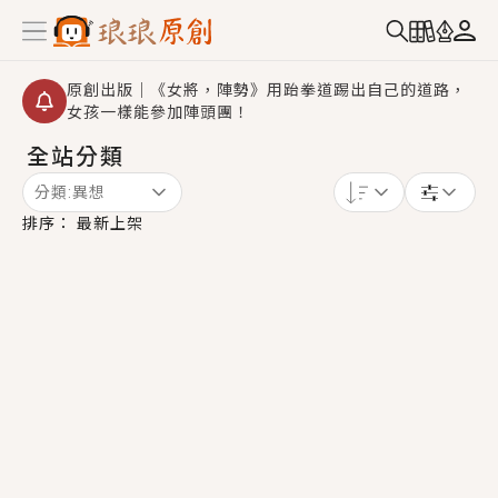
原創出版｜《女將，陣勢》用跆拳道踢出自己的道路，
女孩一樣能參加陣頭團！
全站分類
創,作家招募｜華文小說創作首選！有機會獲得豐富廣宣
資源、專屬服務與獨享福利！
分類:
異想
小編心動書單｜《離婚你提的，二婚嫁大佬，你哭什
排序：
最新上架
麼？》追妻火葬場！前夫失憶移情別戀，她頭也不回找
新歡，他居然還後悔了？
GL｜《夏日與檸檬與重疊世界》炎熱的夏日、檸檬的香
氣、互相愛慕的兩位少女，今夏最推純愛GL漫畫！
BL｜《費洛蒙中毒》救命！特殊費洛蒙體質世界觀，無
法抗拒的吸引力，已中毒Σ>―(〃°ω°〃)♡→
OMG你嚇到我了｜《陰陽鬼店》上班族買了房子模型，
但現實中買下的竟是屬於他的停屍櫃？！
言情｜《國語推行員》每個人心中都有一個連自己也無
法改變的永恆， 他的一生將不由自主追逐著她……