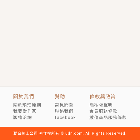
短劇原著｜《離婚後，禁欲大佬爬墻偷吻小孕妻》坊間
傳聞，顧總沒有太太、不需要情人，卻寵愛著他的私人
醫生？！
穿越｜《穿越遠古後成了野人娘子》你好，一起爬山
嗎？被男友推下山，直接穿越到遠古時代的那種......
關於我們
幫助
條款與政策
關於琅琅原創
常見問題
隱私權聲明
我要當作家
聯絡我們
會員服務條款
版權洽詢
facebook
數位商品服務條款
聯合線上公司 著作權所有 © udn.com. All Rights Reserved.