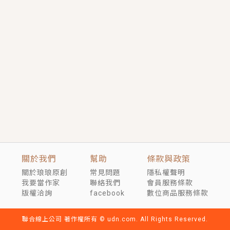
短劇原著｜《離婚後，禁欲大佬爬墻偷吻小孕妻》坊間
傳聞，顧總沒有太太、不需要情人，卻寵愛著他的私人
醫生？！
穿越｜《穿越遠古後成了野人娘子》你好，一起爬山
嗎？被男友推下山，直接穿越到遠古時代的那種......
關於我們
幫助
條款與政策
關於琅琅原創
常見問題
隱私權聲明
我要當作家
聯絡我們
會員服務條款
版權洽詢
facebook
數位商品服務條款
聯合線上公司 著作權所有 © udn.com. All Rights Reserved.