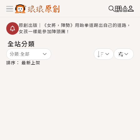
原創出版｜《女將，陣勢》用跆拳道踢出自己的道路，
女孩一樣能參加陣頭團！
全站分類
創,作家招募｜華文小說創作首選！有機會獲得豐富廣宣
資源、專屬服務與獨享福利！
分類:
全部
小編心動書單｜《離婚你提的，二婚嫁大佬，你哭什
排序：
最新上架
麼？》追妻火葬場！前夫失憶移情別戀，她頭也不回找
新歡，他居然還後悔了？
GL｜《夏日與檸檬與重疊世界》炎熱的夏日、檸檬的香
氣、互相愛慕的兩位少女，今夏最推純愛GL漫畫！
BL｜《費洛蒙中毒》救命！特殊費洛蒙體質世界觀，無
法抗拒的吸引力，已中毒Σ>―(〃°ω°〃)♡→
OMG你嚇到我了｜《陰陽鬼店》上班族買了房子模型，
但現實中買下的竟是屬於他的停屍櫃？！
言情｜《國語推行員》每個人心中都有一個連自己也無
法改變的永恆， 他的一生將不由自主追逐著她……