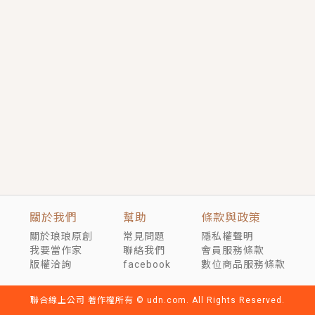
短劇原著｜《離婚後，禁欲大佬爬墻偷吻小孕妻》坊間
傳聞，顧總沒有太太、不需要情人，卻寵愛著他的私人
醫生？！
穿越｜《穿越遠古後成了野人娘子》你好，一起爬山
嗎？被男友推下山，直接穿越到遠古時代的那種......
關於我們
幫助
條款與政策
關於琅琅原創
常見問題
隱私權聲明
我要當作家
聯絡我們
會員服務條款
版權洽詢
facebook
數位商品服務條款
聯合線上公司 著作權所有 © udn.com. All Rights Reserved.