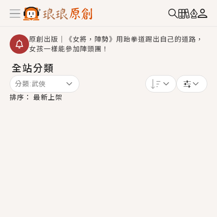
原創出版｜《女將，陣勢》用跆拳道踢出自己的道路，
女孩一樣能參加陣頭團！
全站分類
創,作家招募｜華文小說創作首選！有機會獲得豐富廣宣
資源、專屬服務與獨享福利！
分類:
武俠
小編心動書單｜《離婚你提的，二婚嫁大佬，你哭什
排序：
最新上架
麼？》追妻火葬場！前夫失憶移情別戀，她頭也不回找
新歡，他居然還後悔了？
GL｜《夏日與檸檬與重疊世界》炎熱的夏日、檸檬的香
氣、互相愛慕的兩位少女，今夏最推純愛GL漫畫！
BL｜《費洛蒙中毒》救命！特殊費洛蒙體質世界觀，無
法抗拒的吸引力，已中毒Σ>―(〃°ω°〃)♡→
OMG你嚇到我了｜《陰陽鬼店》上班族買了房子模型，
但現實中買下的竟是屬於他的停屍櫃？！
言情｜《國語推行員》每個人心中都有一個連自己也無
法改變的永恆， 他的一生將不由自主追逐著她……