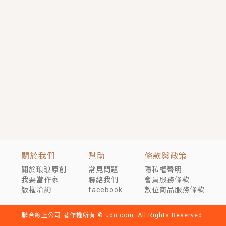
短劇原著｜《離婚後，禁欲大佬爬墻偷吻小孕妻》坊間
傳聞，顧總沒有太太、不需要情人，卻寵愛著他的私人
醫生？！
穿越｜《穿越遠古後成了野人娘子》你好，一起爬山
嗎？被男友推下山，直接穿越到遠古時代的那種......
關於我們
幫助
條款與政策
關於琅琅原創
常見問題
隱私權聲明
我要當作家
聯絡我們
會員服務條款
版權洽詢
facebook
數位商品服務條款
聯合線上公司 著作權所有 © udn.com. All Rights Reserved.