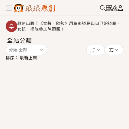
原創出版｜《女將，陣勢》用跆拳道踢出自己的道路，
女孩一樣能參加陣頭團！
全站分類
創,作家招募｜華文小說創作首選！有機會獲得豐富廣宣
資源、專屬服務與獨享福利！
分類:
全部
小編心動書單｜《離婚你提的，二婚嫁大佬，你哭什
排序：
最新上架
麼？》追妻火葬場！前夫失憶移情別戀，她頭也不回找
新歡，他居然還後悔了？
GL｜《夏日與檸檬與重疊世界》炎熱的夏日、檸檬的香
氣、互相愛慕的兩位少女，今夏最推純愛GL漫畫！
BL｜《費洛蒙中毒》救命！特殊費洛蒙體質世界觀，無
法抗拒的吸引力，已中毒Σ>―(〃°ω°〃)♡→
OMG你嚇到我了｜《陰陽鬼店》上班族買了房子模型，
但現實中買下的竟是屬於他的停屍櫃？！
言情｜《國語推行員》每個人心中都有一個連自己也無
法改變的永恆， 他的一生將不由自主追逐著她……