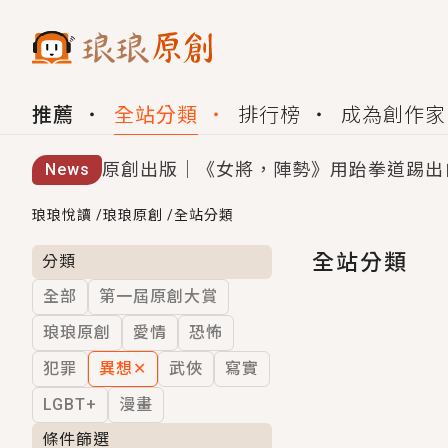
推薦
全站分類
排行榜
成為創作家
原創出版｜《女將，陣勢》用跆拳道踢出
News
創,作家招募｜華文小說創作首選！有機
琅琅悅讀
/
琅琅原創
/
全站分類
小編心動書單｜《離婚你提的，二婚嫁大
全站分類
分類
全部
第一屆原創大賞
GL｜《夏日與檸檬與重疊世界》炎熱的
琅琅原創
愛情
恐怖
BL｜《費洛蒙中毒》救命！特殊費洛蒙體質
犯罪
異想
✕
武俠
寫實
OMG你嚇到我了｜《陰陽鬼店》上班族
LGBT+
漫畫
言情｜《國語推行員》每個人心中都有一
條件篩選