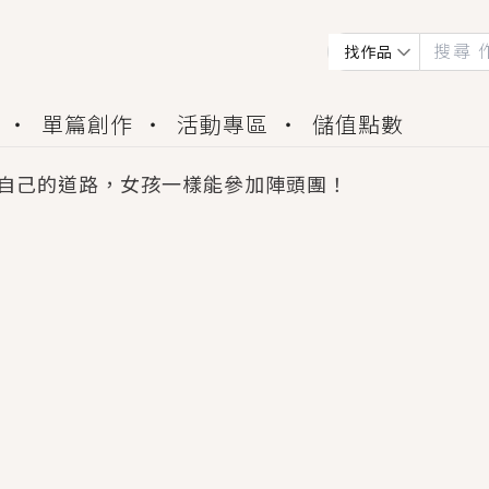
找作品
單篇創作
活動專區
儲值點數
自己的道路，女孩一樣能參加陣頭團！
會獲得豐富廣宣資源、專屬服務與獨享福利！
佬，你哭什麼？》追妻火葬場！前夫失憶移情別戀，
夏日、檸檬的香氣、互相愛慕的兩位少女，今夏最推純愛
世界觀，無法抗拒的吸引力，已中毒Σ>―(〃°ω°〃)
買了房子模型，但現實中買下的竟是屬於他的停屍櫃？
個連自己也無法改變的永恆， 他的一生將不由自主追逐