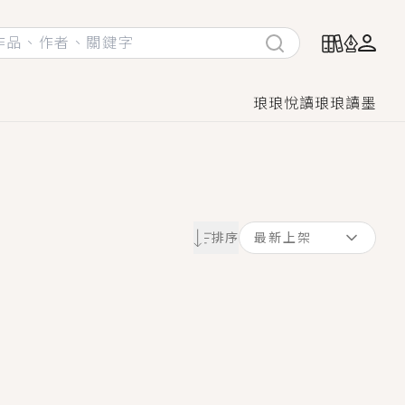
琅琅悅讀
琅琅讀墨
她頭也不回找新歡，他居然還後悔了？
排序
最新上架
GL漫畫！
♡→
！
著她……