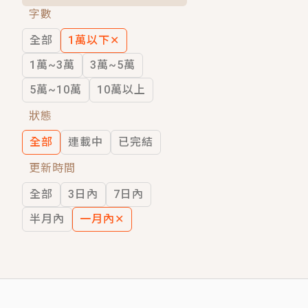
字數
短劇原著｜《離婚後，禁欲大佬爬墻偷吻
全部
1萬以下
✕
穿越｜《穿越遠古後成了野人娘子》你好，
1萬~3萬
3萬~5萬
5萬~10萬
10萬以上
狀態
全部
連載中
已完結
更新時間
全部
3日內
7日內
半月內
一月內
✕