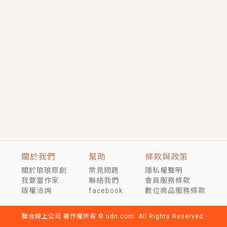
短劇原著｜《離婚後，禁欲大佬爬墻偷吻小孕妻》坊間
傳聞，顧總沒有太太、不需要情人，卻寵愛著他的私人
醫生？！
穿越｜《穿越遠古後成了野人娘子》你好，一起爬山
嗎？被男友推下山，直接穿越到遠古時代的那種......
關於我們
幫助
條款與政策
關於琅琅原創
常見問題
隱私權聲明
我要當作家
聯絡我們
會員服務條款
版權洽詢
facebook
數位商品服務條款
聯合線上公司 著作權所有 © udn.com. All Rights Reserved.