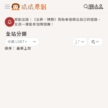
原創出版｜《女將，陣勢》用跆拳道踢出自己的道路，
女孩一樣能參加陣頭團！
全站分類
創,作家招募｜華文小說創作首選！有機會獲得豐富廣宣
資源、專屬服務與獨享福利！
分類:
LGBT+
小編心動書單｜《離婚你提的，二婚嫁大佬，你哭什
排序：
最新上架
麼？》追妻火葬場！前夫失憶移情別戀，她頭也不回找
新歡，他居然還後悔了？
GL｜《夏日與檸檬與重疊世界》炎熱的夏日、檸檬的香
氣、互相愛慕的兩位少女，今夏最推純愛GL漫畫！
BL｜《費洛蒙中毒》救命！特殊費洛蒙體質世界觀，無
法抗拒的吸引力，已中毒Σ>―(〃°ω°〃)♡→
OMG你嚇到我了｜《陰陽鬼店》上班族買了房子模型，
但現實中買下的竟是屬於他的停屍櫃？！
言情｜《國語推行員》每個人心中都有一個連自己也無
法改變的永恆， 他的一生將不由自主追逐著她……