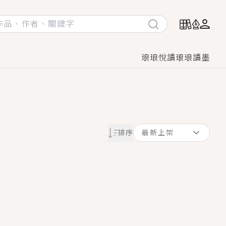
琅琅悅讀
琅琅讀墨
她頭也不回找新歡，他居然還後悔了？
排序
最新上架
GL漫畫！
♡→
！
著她……