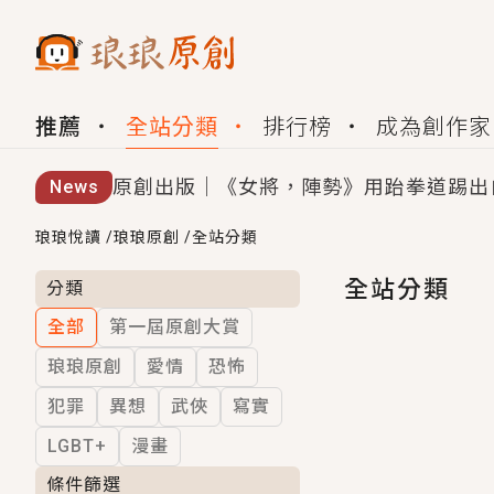
推薦
全站分類
排行榜
成為創作家
原創出版｜《女將，陣勢》用跆拳道踢出
News
創,作家招募｜華文小說創作首選！有機
琅琅悅讀
/
琅琅原創
/
全站分類
小編心動書單｜《離婚你提的，二婚嫁大
全站分類
分類
全部
第一屆原創大賞
GL｜《夏日與檸檬與重疊世界》炎熱的
琅琅原創
愛情
恐怖
BL｜《費洛蒙中毒》救命！特殊費洛蒙體質
犯罪
異想
武俠
寫實
OMG你嚇到我了｜《陰陽鬼店》上班族
LGBT+
漫畫
言情｜《國語推行員》每個人心中都有一
條件篩選