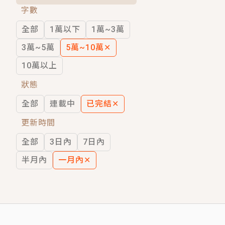
字數
短劇原著｜《離婚後，禁欲大佬爬墻偷吻
全部
1萬以下
1萬~3萬
穿越｜《穿越遠古後成了野人娘子》你好，
3萬~5萬
5萬~10萬
✕
10萬以上
狀態
全部
連載中
已完結
✕
更新時間
全部
3日內
7日內
半月內
一月內
✕