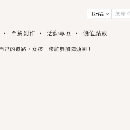
找作品
單篇創作
活動專區
儲值點數
自己的道路，女孩一樣能參加陣頭團！
會獲得豐富廣宣資源、專屬服務與獨享福利！
佬，你哭什麼？》追妻火葬場！前夫失憶移情別戀，
夏日、檸檬的香氣、互相愛慕的兩位少女，今夏最推純愛
世界觀，無法抗拒的吸引力，已中毒Σ>―(〃°ω°〃)
買了房子模型，但現實中買下的竟是屬於他的停屍櫃？
個連自己也無法改變的永恆， 他的一生將不由自主追逐