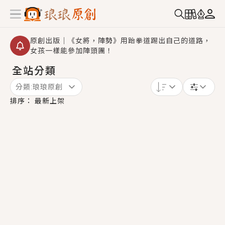
原創出版｜《女將，陣勢》用跆拳道踢出自己的道路，
女孩一樣能參加陣頭團！
全站分類
創,作家招募｜華文小說創作首選！有機會獲得豐富廣宣
資源、專屬服務與獨享福利！
分類:
琅琅原創
小編心動書單｜《離婚你提的，二婚嫁大佬，你哭什
排序：
最新上架
麼？》追妻火葬場！前夫失憶移情別戀，她頭也不回找
新歡，他居然還後悔了？
GL｜《夏日與檸檬與重疊世界》炎熱的夏日、檸檬的香
氣、互相愛慕的兩位少女，今夏最推純愛GL漫畫！
BL｜《費洛蒙中毒》救命！特殊費洛蒙體質世界觀，無
法抗拒的吸引力，已中毒Σ>―(〃°ω°〃)♡→
OMG你嚇到我了｜《陰陽鬼店》上班族買了房子模型，
但現實中買下的竟是屬於他的停屍櫃？！
言情｜《國語推行員》每個人心中都有一個連自己也無
法改變的永恆， 他的一生將不由自主追逐著她……