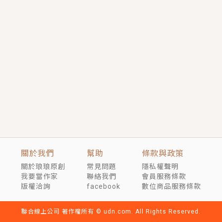
短劇原著｜《離婚後，禁欲大佬爬墻偷吻小孕妻》坊間
傳聞，顧總沒有太太、不需要情人，卻寵愛著他的私人
醫生？！
穿越｜《穿越遠古後成了野人娘子》你好，一起爬山
嗎？被男友推下山，直接穿越到遠古時代的那種......
關於我們
幫助
條款與政策
關於琅琅原創
常見問題
隱私權聲明
我要當作家
聯絡我們
會員服務條款
版權洽詢
facebook
數位商品服務條款
聯合線上公司 著作權所有 © udn.com. All Rights Reserved.