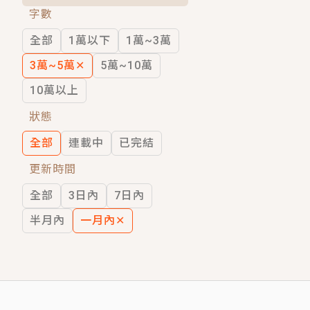
字數
短劇原著｜《離婚後，禁欲大佬爬墻偷吻
全部
1萬以下
1萬~3萬
穿越｜《穿越遠古後成了野人娘子》你好，
3萬~5萬
✕
5萬~10萬
10萬以上
狀態
全部
連載中
已完結
更新時間
全部
3日內
7日內
半月內
一月內
✕