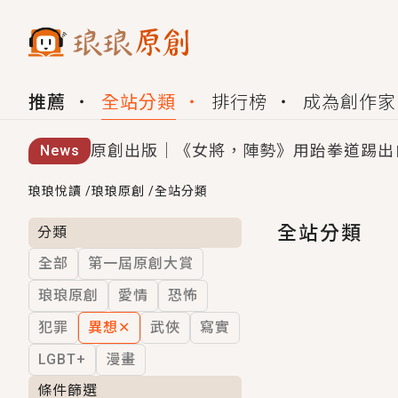
推薦
全站分類
排行榜
成為創作家
原創出版｜《女將，陣勢》用跆拳道踢出
News
創,作家招募｜華文小說創作首選！有機
琅琅悅讀
/
琅琅原創
/
全站分類
小編心動書單｜《離婚你提的，二婚嫁大
全站分類
分類
全部
第一屆原創大賞
GL｜《夏日與檸檬與重疊世界》炎熱的
琅琅原創
愛情
恐怖
BL｜《費洛蒙中毒》救命！特殊費洛蒙體質
犯罪
異想
✕
武俠
寫實
OMG你嚇到我了｜《陰陽鬼店》上班族
LGBT+
漫畫
言情｜《國語推行員》每個人心中都有一
條件篩選