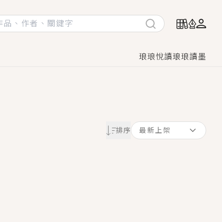
琅琅悅讀
琅琅讀墨
她頭也不回找新歡，他居然還後悔了？
排序
最新上架
GL漫畫！
♡→
！
著她……