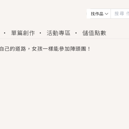
找作品
單篇創作
活動專區
儲值點數
自己的道路，女孩一樣能參加陣頭團！
會獲得豐富廣宣資源、專屬服務與獨享福利！
佬，你哭什麼？》追妻火葬場！前夫失憶移情別戀，
夏日、檸檬的香氣、互相愛慕的兩位少女，今夏最推純愛
世界觀，無法抗拒的吸引力，已中毒Σ>―(〃°ω°〃)
買了房子模型，但現實中買下的竟是屬於他的停屍櫃？
個連自己也無法改變的永恆， 他的一生將不由自主追逐