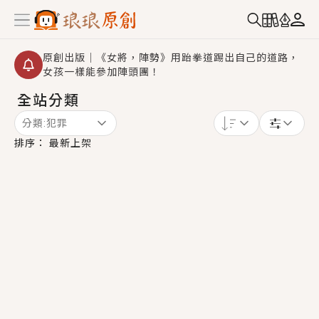
原創出版｜《女將，陣勢》用跆拳道踢出自己的道路，
女孩一樣能參加陣頭團！
全站分類
創,作家招募｜華文小說創作首選！有機會獲得豐富廣宣
資源、專屬服務與獨享福利！
分類:
犯罪
小編心動書單｜《離婚你提的，二婚嫁大佬，你哭什
排序：
最新上架
麼？》追妻火葬場！前夫失憶移情別戀，她頭也不回找
新歡，他居然還後悔了？
GL｜《夏日與檸檬與重疊世界》炎熱的夏日、檸檬的香
氣、互相愛慕的兩位少女，今夏最推純愛GL漫畫！
BL｜《費洛蒙中毒》救命！特殊費洛蒙體質世界觀，無
法抗拒的吸引力，已中毒Σ>―(〃°ω°〃)♡→
OMG你嚇到我了｜《陰陽鬼店》上班族買了房子模型，
但現實中買下的竟是屬於他的停屍櫃？！
言情｜《國語推行員》每個人心中都有一個連自己也無
法改變的永恆， 他的一生將不由自主追逐著她……