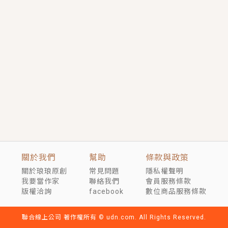
短劇原著｜《離婚後，禁欲大佬爬墻偷吻小孕妻》坊間
傳聞，顧總沒有太太、不需要情人，卻寵愛著他的私人
醫生？！
穿越｜《穿越遠古後成了野人娘子》你好，一起爬山
嗎？被男友推下山，直接穿越到遠古時代的那種......
關於我們
幫助
條款與政策
關於琅琅原創
常見問題
隱私權聲明
我要當作家
聯絡我們
會員服務條款
版權洽詢
facebook
數位商品服務條款
聯合線上公司 著作權所有 © udn.com. All Rights Reserved.