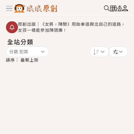
原創出版｜《女將，陣勢》用跆拳道踢出自己的道路，
女孩一樣能參加陣頭團！
全站分類
創,作家招募｜華文小說創作首選！有機會獲得豐富廣宣
資源、專屬服務與獨享福利！
分類:
犯罪
小編心動書單｜《離婚你提的，二婚嫁大佬，你哭什
排序：
最新上架
麼？》追妻火葬場！前夫失憶移情別戀，她頭也不回找
新歡，他居然還後悔了？
GL｜《夏日與檸檬與重疊世界》炎熱的夏日、檸檬的香
氣、互相愛慕的兩位少女，今夏最推純愛GL漫畫！
BL｜《費洛蒙中毒》救命！特殊費洛蒙體質世界觀，無
法抗拒的吸引力，已中毒Σ>―(〃°ω°〃)♡→
OMG你嚇到我了｜《陰陽鬼店》上班族買了房子模型，
但現實中買下的竟是屬於他的停屍櫃？！
言情｜《國語推行員》每個人心中都有一個連自己也無
法改變的永恆， 他的一生將不由自主追逐著她……