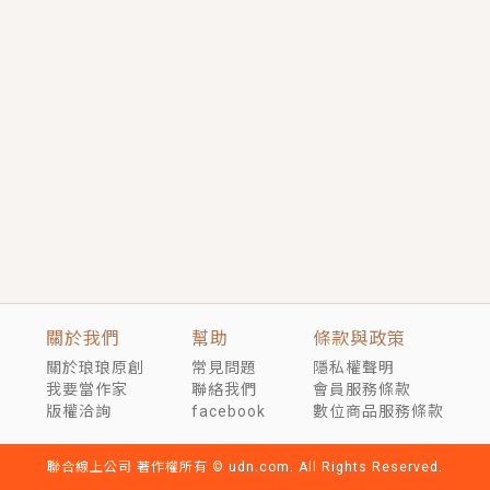
短劇原著｜《離婚後，禁欲大佬爬墻偷吻小孕妻》坊間
傳聞，顧總沒有太太、不需要情人，卻寵愛著他的私人
醫生？！
穿越｜《穿越遠古後成了野人娘子》你好，一起爬山
嗎？被男友推下山，直接穿越到遠古時代的那種......
關於我們
幫助
條款與政策
關於琅琅原創
常見問題
隱私權聲明
我要當作家
聯絡我們
會員服務條款
版權洽詢
facebook
數位商品服務條款
聯合線上公司 著作權所有 © udn.com. All Rights Reserved.