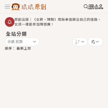
原創出版｜《女將，陣勢》用跆拳道踢出自己的道路，
女孩一樣能參加陣頭團！
全站分類
創,作家招募｜華文小說創作首選！有機會獲得豐富廣宣
資源、專屬服務與獨享福利！
分類:
犯罪
小編心動書單｜《離婚你提的，二婚嫁大佬，你哭什
排序：
最新上架
麼？》追妻火葬場！前夫失憶移情別戀，她頭也不回找
新歡，他居然還後悔了？
GL｜《夏日與檸檬與重疊世界》炎熱的夏日、檸檬的香
氣、互相愛慕的兩位少女，今夏最推純愛GL漫畫！
BL｜《費洛蒙中毒》救命！特殊費洛蒙體質世界觀，無
法抗拒的吸引力，已中毒Σ>―(〃°ω°〃)♡→
OMG你嚇到我了｜《陰陽鬼店》上班族買了房子模型，
但現實中買下的竟是屬於他的停屍櫃？！
言情｜《國語推行員》每個人心中都有一個連自己也無
法改變的永恆， 他的一生將不由自主追逐著她……