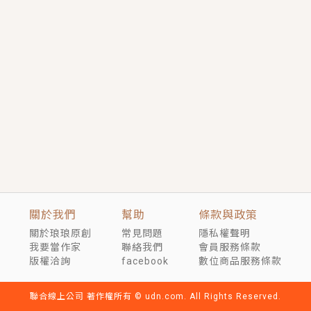
短劇原著｜《離婚後，禁欲大佬爬墻偷吻小孕妻》坊間
傳聞，顧總沒有太太、不需要情人，卻寵愛著他的私人
醫生？！
穿越｜《穿越遠古後成了野人娘子》你好，一起爬山
嗎？被男友推下山，直接穿越到遠古時代的那種......
關於我們
幫助
條款與政策
關於琅琅原創
常見問題
隱私權聲明
我要當作家
聯絡我們
會員服務條款
版權洽詢
facebook
數位商品服務條款
聯合線上公司 著作權所有 © udn.com. All Rights Reserved.