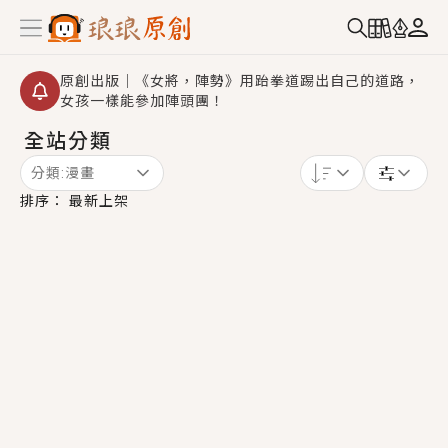
原創出版｜《女將，陣勢》用跆拳道踢出自己的道路，
女孩一樣能參加陣頭團！
全站分類
創,作家招募｜華文小說創作首選！有機會獲得豐富廣宣
資源、專屬服務與獨享福利！
分類:
漫畫
小編心動書單｜《離婚你提的，二婚嫁大佬，你哭什
排序：
最新上架
麼？》追妻火葬場！前夫失憶移情別戀，她頭也不回找
新歡，他居然還後悔了？
GL｜《夏日與檸檬與重疊世界》炎熱的夏日、檸檬的香
氣、互相愛慕的兩位少女，今夏最推純愛GL漫畫！
BL｜《費洛蒙中毒》救命！特殊費洛蒙體質世界觀，無
法抗拒的吸引力，已中毒Σ>―(〃°ω°〃)♡→
OMG你嚇到我了｜《陰陽鬼店》上班族買了房子模型，
但現實中買下的竟是屬於他的停屍櫃？！
言情｜《國語推行員》每個人心中都有一個連自己也無
法改變的永恆， 他的一生將不由自主追逐著她……