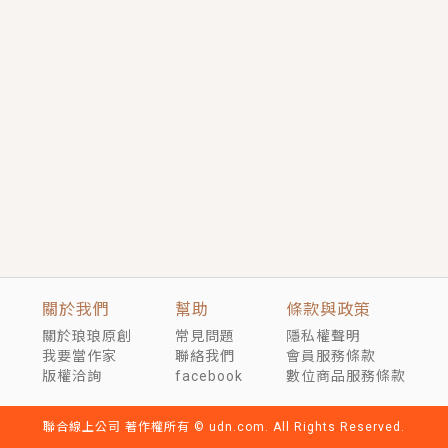
短劇原著｜《離婚後，禁欲大佬爬墻偷吻小孕妻》坊間
傳聞，顧總沒有太太、不需要情人，卻寵愛著他的私人
醫生？！
穿越｜《穿越遠古後成了野人娘子》你好，一起爬山
嗎？被男友推下山，直接穿越到遠古時代的那種......
關於我們
幫助
條款與政策
關於琅琅原創
常見問題
隱私權聲明
我要當作家
聯絡我們
會員服務條款
版權洽詢
facebook
數位商品服務條款
聯合線上公司 著作權所有 © udn.com. All Rights Reserved.