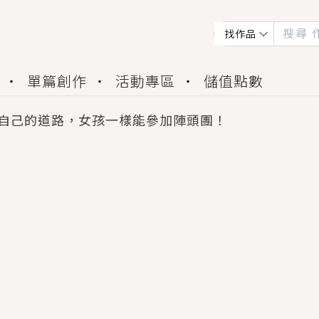
找作品
單篇創作
活動專區
儲值點數
自己的道路，女孩一樣能參加陣頭團！
會獲得豐富廣宣資源、專屬服務與獨享福利！
佬，你哭什麼？》追妻火葬場！前夫失憶移情別戀，
夏日、檸檬的香氣、互相愛慕的兩位少女，今夏最推純愛
世界觀，無法抗拒的吸引力，已中毒Σ>―(〃°ω°〃)
買了房子模型，但現實中買下的竟是屬於他的停屍櫃？
個連自己也無法改變的永恆， 他的一生將不由自主追逐