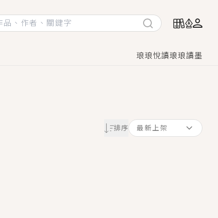
琅琅悅讀
琅琅讀墨
她頭也不回找新歡，他居然還後悔了？
排序
最新上架
GL漫畫！
♡→
！
著她……