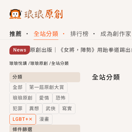
推薦
全站分類
排行榜
成為創作家
原創出版｜《女將，陣勢》用跆拳道踢出
News
創,作家招募｜華文小說創作首選！有機
琅琅悅讀
/
琅琅原創
/
全站分類
小編心動書單｜《離婚你提的，二婚嫁大
全站分類
分類
全部
第一屆原創大賞
GL｜《夏日與檸檬與重疊世界》炎熱的
琅琅原創
愛情
恐怖
BL｜《費洛蒙中毒》救命！特殊費洛蒙體質
犯罪
異想
武俠
寫實
OMG你嚇到我了｜《陰陽鬼店》上班族
LGBT+
✕
漫畫
言情｜《國語推行員》每個人心中都有一
條件篩選