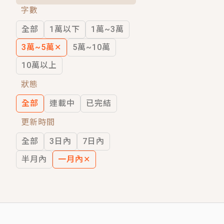
字數
短劇原著｜《離婚後，禁欲大佬爬墻偷吻
全部
1萬以下
1萬~3萬
穿越｜《穿越遠古後成了野人娘子》你好，
3萬~5萬
✕
5萬~10萬
10萬以上
狀態
全部
連載中
已完結
更新時間
全部
3日內
7日內
半月內
一月內
✕