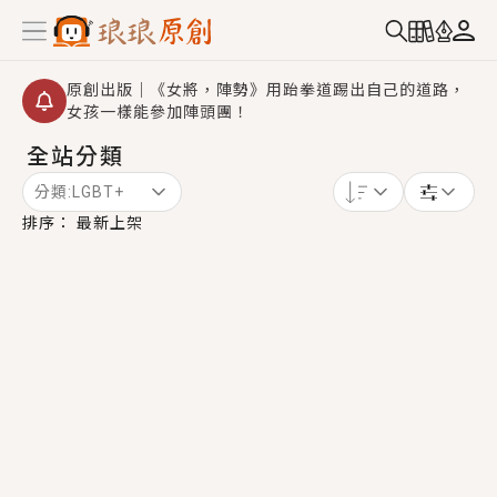
原創出版｜《女將，陣勢》用跆拳道踢出自己的道路，
女孩一樣能參加陣頭團！
全站分類
創,作家招募｜華文小說創作首選！有機會獲得豐富廣宣
資源、專屬服務與獨享福利！
分類:
LGBT+
小編心動書單｜《離婚你提的，二婚嫁大佬，你哭什
排序：
最新上架
麼？》追妻火葬場！前夫失憶移情別戀，她頭也不回找
新歡，他居然還後悔了？
GL｜《夏日與檸檬與重疊世界》炎熱的夏日、檸檬的香
氣、互相愛慕的兩位少女，今夏最推純愛GL漫畫！
BL｜《費洛蒙中毒》救命！特殊費洛蒙體質世界觀，無
法抗拒的吸引力，已中毒Σ>―(〃°ω°〃)♡→
OMG你嚇到我了｜《陰陽鬼店》上班族買了房子模型，
但現實中買下的竟是屬於他的停屍櫃？！
言情｜《國語推行員》每個人心中都有一個連自己也無
法改變的永恆， 他的一生將不由自主追逐著她……