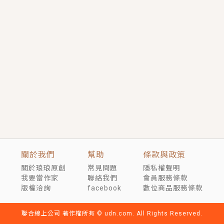
短劇原著｜《離婚後，禁欲大佬爬墻偷吻小孕妻》坊間
傳聞，顧總沒有太太、不需要情人，卻寵愛著他的私人
醫生？！
穿越｜《穿越遠古後成了野人娘子》你好，一起爬山
嗎？被男友推下山，直接穿越到遠古時代的那種......
關於我們
幫助
條款與政策
關於琅琅原創
常見問題
隱私權聲明
我要當作家
聯絡我們
會員服務條款
版權洽詢
facebook
數位商品服務條款
聯合線上公司 著作權所有 © udn.com. All Rights Reserved.