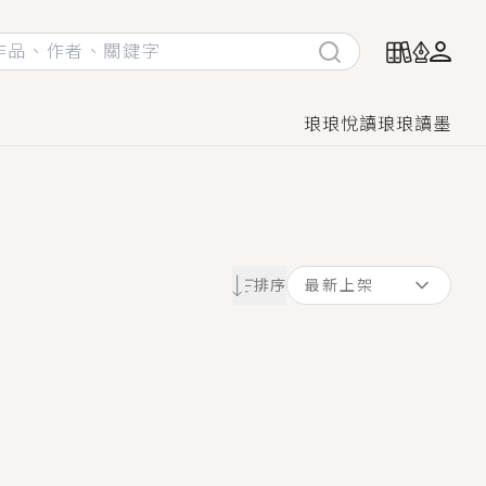
琅琅悅讀
琅琅讀墨
她頭也不回找新歡，他居然還後悔了？
排序
最新上架
GL漫畫！
♡→
！
著她……