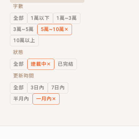
字數
短劇原著｜《離婚後，禁欲大佬爬墻偷吻
全部
1萬以下
1萬~3萬
穿越｜《穿越遠古後成了野人娘子》你好，
3萬~5萬
5萬~10萬
✕
10萬以上
狀態
全部
連載中
✕
已完結
更新時間
全部
3日內
7日內
半月內
一月內
✕