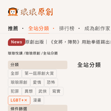
推薦
全站分類
排行榜
成為創作家
原創出版｜《女將，陣勢》用跆拳道踢出
News
創,作家招募｜華文小說創作首選！有機
琅琅悅讀
/
琅琅原創
/
全站分類
小編心動書單｜《離婚你提的，二婚嫁大
全站分類
分類
全部
第一屆原創大賞
GL｜《夏日與檸檬與重疊世界》炎熱的
琅琅原創
愛情
恐怖
BL｜《費洛蒙中毒》救命！特殊費洛蒙體質
犯罪
異想
武俠
寫實
OMG你嚇到我了｜《陰陽鬼店》上班族
LGBT+
✕
漫畫
言情｜《國語推行員》每個人心中都有一
條件篩選