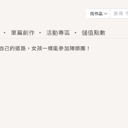
找作品
單篇創作
活動專區
儲值點數
自己的道路，女孩一樣能參加陣頭團！
會獲得豐富廣宣資源、專屬服務與獨享福利！
佬，你哭什麼？》追妻火葬場！前夫失憶移情別戀，
夏日、檸檬的香氣、互相愛慕的兩位少女，今夏最推純愛
世界觀，無法抗拒的吸引力，已中毒Σ>―(〃°ω°〃)
買了房子模型，但現實中買下的竟是屬於他的停屍櫃？
個連自己也無法改變的永恆， 他的一生將不由自主追逐