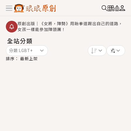
原創出版｜《女將，陣勢》用跆拳道踢出自己的道路，
女孩一樣能參加陣頭團！
全站分類
創,作家招募｜華文小說創作首選！有機會獲得豐富廣宣
資源、專屬服務與獨享福利！
分類:
LGBT+
小編心動書單｜《離婚你提的，二婚嫁大佬，你哭什
排序：
最新上架
麼？》追妻火葬場！前夫失憶移情別戀，她頭也不回找
新歡，他居然還後悔了？
GL｜《夏日與檸檬與重疊世界》炎熱的夏日、檸檬的香
氣、互相愛慕的兩位少女，今夏最推純愛GL漫畫！
BL｜《費洛蒙中毒》救命！特殊費洛蒙體質世界觀，無
法抗拒的吸引力，已中毒Σ>―(〃°ω°〃)♡→
OMG你嚇到我了｜《陰陽鬼店》上班族買了房子模型，
但現實中買下的竟是屬於他的停屍櫃？！
言情｜《國語推行員》每個人心中都有一個連自己也無
法改變的永恆， 他的一生將不由自主追逐著她……