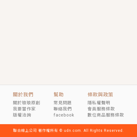
短劇原著｜《離婚後，禁欲大佬爬墻偷吻小孕妻》坊間
傳聞，顧總沒有太太、不需要情人，卻寵愛著他的私人
醫生？！
穿越｜《穿越遠古後成了野人娘子》你好，一起爬山
嗎？被男友推下山，直接穿越到遠古時代的那種......
關於我們
幫助
條款與政策
關於琅琅原創
常見問題
隱私權聲明
我要當作家
聯絡我們
會員服務條款
版權洽詢
facebook
數位商品服務條款
聯合線上公司 著作權所有 © udn.com. All Rights Reserved.