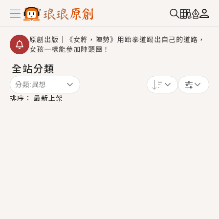
原創出版｜《女將，陣勢》用跆拳道踢出自己的道路，
女孩一樣能參加陣頭團！
全站分類
創,作家招募｜華文小說創作首選！有機會獲得豐富廣宣
資源、專屬服務與獨享福利！
分類:
異想
小編心動書單｜《離婚你提的，二婚嫁大佬，你哭什
排序：
最新上架
麼？》追妻火葬場！前夫失憶移情別戀，她頭也不回找
新歡，他居然還後悔了？
GL｜《夏日與檸檬與重疊世界》炎熱的夏日、檸檬的香
氣、互相愛慕的兩位少女，今夏最推純愛GL漫畫！
BL｜《費洛蒙中毒》救命！特殊費洛蒙體質世界觀，無
法抗拒的吸引力，已中毒Σ>―(〃°ω°〃)♡→
OMG你嚇到我了｜《陰陽鬼店》上班族買了房子模型，
但現實中買下的竟是屬於他的停屍櫃？！
言情｜《國語推行員》每個人心中都有一個連自己也無
法改變的永恆， 他的一生將不由自主追逐著她……