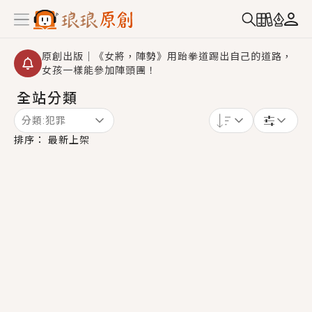
原創出版｜《女將，陣勢》用跆拳道踢出自己的道路，
女孩一樣能參加陣頭團！
全站分類
創,作家招募｜華文小說創作首選！有機會獲得豐富廣宣
資源、專屬服務與獨享福利！
分類:
犯罪
小編心動書單｜《離婚你提的，二婚嫁大佬，你哭什
排序：
最新上架
麼？》追妻火葬場！前夫失憶移情別戀，她頭也不回找
新歡，他居然還後悔了？
GL｜《夏日與檸檬與重疊世界》炎熱的夏日、檸檬的香
氣、互相愛慕的兩位少女，今夏最推純愛GL漫畫！
BL｜《費洛蒙中毒》救命！特殊費洛蒙體質世界觀，無
法抗拒的吸引力，已中毒Σ>―(〃°ω°〃)♡→
OMG你嚇到我了｜《陰陽鬼店》上班族買了房子模型，
但現實中買下的竟是屬於他的停屍櫃？！
言情｜《國語推行員》每個人心中都有一個連自己也無
法改變的永恆， 他的一生將不由自主追逐著她……