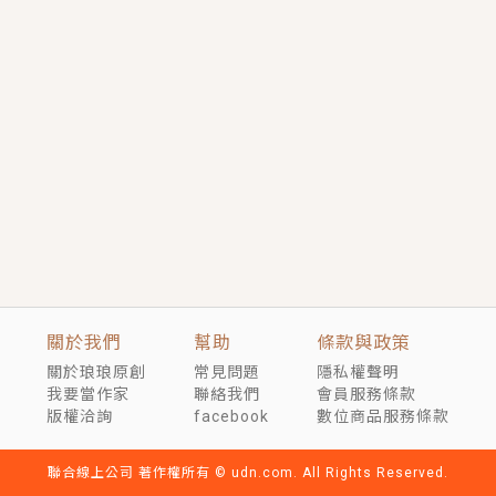
短劇原著｜《離婚後，禁欲大佬爬墻偷吻小孕妻》坊間
傳聞，顧總沒有太太、不需要情人，卻寵愛著他的私人
醫生？！
穿越｜《穿越遠古後成了野人娘子》你好，一起爬山
嗎？被男友推下山，直接穿越到遠古時代的那種......
關於我們
幫助
條款與政策
關於琅琅原創
常見問題
隱私權聲明
我要當作家
聯絡我們
會員服務條款
版權洽詢
facebook
數位商品服務條款
聯合線上公司 著作權所有 © udn.com. All Rights Reserved.