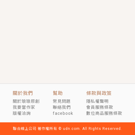
短劇原著｜《離婚後，禁欲大佬爬墻偷吻小孕妻》坊間
傳聞，顧總沒有太太、不需要情人，卻寵愛著他的私人
醫生？！
穿越｜《穿越遠古後成了野人娘子》你好，一起爬山
嗎？被男友推下山，直接穿越到遠古時代的那種......
關於我們
幫助
條款與政策
關於琅琅原創
常見問題
隱私權聲明
我要當作家
聯絡我們
會員服務條款
版權洽詢
facebook
數位商品服務條款
聯合線上公司 著作權所有 © udn.com. All Rights Reserved.