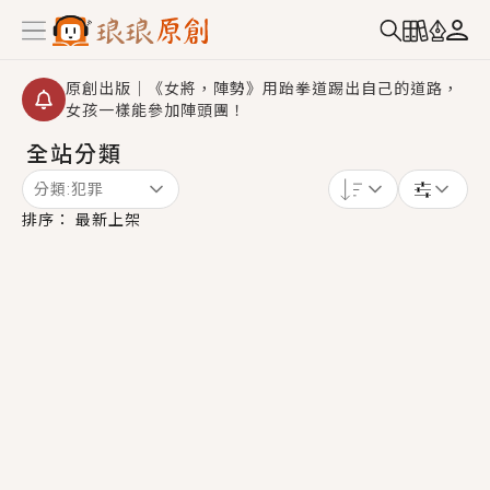
原創出版｜《女將，陣勢》用跆拳道踢出自己的道路，
女孩一樣能參加陣頭團！
全站分類
創,作家招募｜華文小說創作首選！有機會獲得豐富廣宣
資源、專屬服務與獨享福利！
分類:
犯罪
小編心動書單｜《離婚你提的，二婚嫁大佬，你哭什
排序：
最新上架
麼？》追妻火葬場！前夫失憶移情別戀，她頭也不回找
新歡，他居然還後悔了？
GL｜《夏日與檸檬與重疊世界》炎熱的夏日、檸檬的香
氣、互相愛慕的兩位少女，今夏最推純愛GL漫畫！
BL｜《費洛蒙中毒》救命！特殊費洛蒙體質世界觀，無
法抗拒的吸引力，已中毒Σ>―(〃°ω°〃)♡→
OMG你嚇到我了｜《陰陽鬼店》上班族買了房子模型，
但現實中買下的竟是屬於他的停屍櫃？！
言情｜《國語推行員》每個人心中都有一個連自己也無
法改變的永恆， 他的一生將不由自主追逐著她……