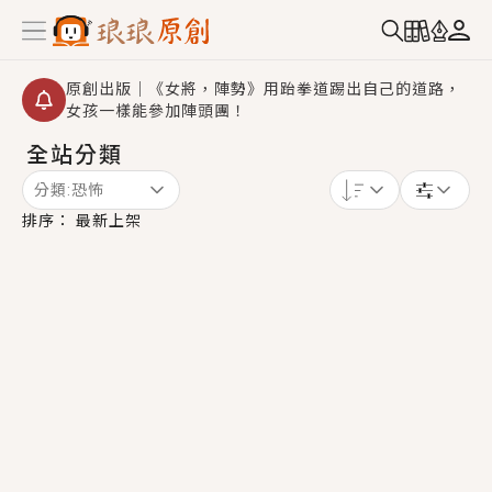
原創出版｜《女將，陣勢》用跆拳道踢出自己的道路，
女孩一樣能參加陣頭團！
全站分類
創,作家招募｜華文小說創作首選！有機會獲得豐富廣宣
資源、專屬服務與獨享福利！
分類:
恐怖
小編心動書單｜《離婚你提的，二婚嫁大佬，你哭什
排序：
最新上架
麼？》追妻火葬場！前夫失憶移情別戀，她頭也不回找
新歡，他居然還後悔了？
GL｜《夏日與檸檬與重疊世界》炎熱的夏日、檸檬的香
氣、互相愛慕的兩位少女，今夏最推純愛GL漫畫！
BL｜《費洛蒙中毒》救命！特殊費洛蒙體質世界觀，無
法抗拒的吸引力，已中毒Σ>―(〃°ω°〃)♡→
OMG你嚇到我了｜《陰陽鬼店》上班族買了房子模型，
但現實中買下的竟是屬於他的停屍櫃？！
言情｜《國語推行員》每個人心中都有一個連自己也無
法改變的永恆， 他的一生將不由自主追逐著她……