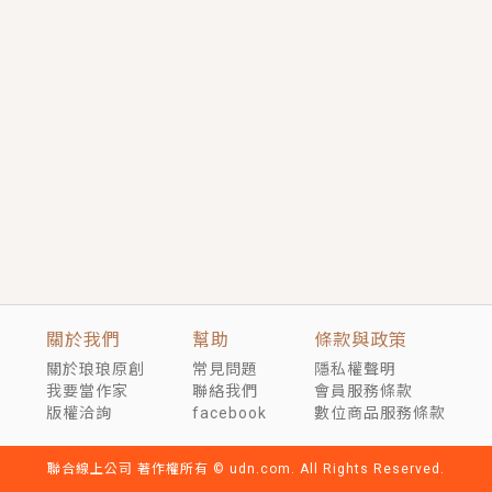
短劇原著｜《離婚後，禁欲大佬爬墻偷吻小孕妻》坊間
傳聞，顧總沒有太太、不需要情人，卻寵愛著他的私人
醫生？！
穿越｜《穿越遠古後成了野人娘子》你好，一起爬山
嗎？被男友推下山，直接穿越到遠古時代的那種......
關於我們
幫助
條款與政策
關於琅琅原創
常見問題
隱私權聲明
我要當作家
聯絡我們
會員服務條款
版權洽詢
facebook
數位商品服務條款
聯合線上公司 著作權所有 © udn.com. All Rights Reserved.