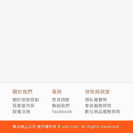
短劇原著｜《離婚後，禁欲大佬爬墻偷吻小孕妻》坊間
傳聞，顧總沒有太太、不需要情人，卻寵愛著他的私人
醫生？！
穿越｜《穿越遠古後成了野人娘子》你好，一起爬山
嗎？被男友推下山，直接穿越到遠古時代的那種......
關於我們
幫助
條款與政策
關於琅琅原創
常見問題
隱私權聲明
我要當作家
聯絡我們
會員服務條款
版權洽詢
facebook
數位商品服務條款
聯合線上公司 著作權所有 © udn.com. All Rights Reserved.