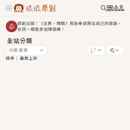
原創出版｜《女將，陣勢》用跆拳道踢出自己的道路，
女孩一樣能參加陣頭團！
全站分類
創,作家招募｜華文小說創作首選！有機會獲得豐富廣宣
資源、專屬服務與獨享福利！
分類:
愛情
小編心動書單｜《離婚你提的，二婚嫁大佬，你哭什
排序：
最新上架
麼？》追妻火葬場！前夫失憶移情別戀，她頭也不回找
新歡，他居然還後悔了？
GL｜《夏日與檸檬與重疊世界》炎熱的夏日、檸檬的香
氣、互相愛慕的兩位少女，今夏最推純愛GL漫畫！
BL｜《費洛蒙中毒》救命！特殊費洛蒙體質世界觀，無
法抗拒的吸引力，已中毒Σ>―(〃°ω°〃)♡→
OMG你嚇到我了｜《陰陽鬼店》上班族買了房子模型，
但現實中買下的竟是屬於他的停屍櫃？！
言情｜《國語推行員》每個人心中都有一個連自己也無
法改變的永恆， 他的一生將不由自主追逐著她……