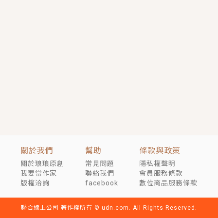
短劇原著｜《離婚後，禁欲大佬爬墻偷吻小孕妻》坊間
傳聞，顧總沒有太太、不需要情人，卻寵愛著他的私人
醫生？！
穿越｜《穿越遠古後成了野人娘子》你好，一起爬山
嗎？被男友推下山，直接穿越到遠古時代的那種......
關於我們
幫助
條款與政策
關於琅琅原創
常見問題
隱私權聲明
我要當作家
聯絡我們
會員服務條款
版權洽詢
facebook
數位商品服務條款
聯合線上公司 著作權所有 © udn.com. All Rights Reserved.