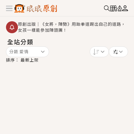
原創出版｜《女將，陣勢》用跆拳道踢出自己的道路，
女孩一樣能參加陣頭團！
全站分類
創,作家招募｜華文小說創作首選！有機會獲得豐富廣宣
資源、專屬服務與獨享福利！
分類:
愛情
小編心動書單｜《離婚你提的，二婚嫁大佬，你哭什
排序：
最新上架
麼？》追妻火葬場！前夫失憶移情別戀，她頭也不回找
新歡，他居然還後悔了？
GL｜《夏日與檸檬與重疊世界》炎熱的夏日、檸檬的香
氣、互相愛慕的兩位少女，今夏最推純愛GL漫畫！
BL｜《費洛蒙中毒》救命！特殊費洛蒙體質世界觀，無
法抗拒的吸引力，已中毒Σ>―(〃°ω°〃)♡→
OMG你嚇到我了｜《陰陽鬼店》上班族買了房子模型，
但現實中買下的竟是屬於他的停屍櫃？！
言情｜《國語推行員》每個人心中都有一個連自己也無
法改變的永恆， 他的一生將不由自主追逐著她……