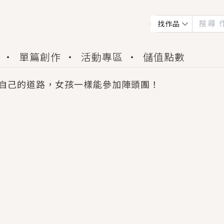
找作品
單篇創作
活動專區
儲值點數
自己的道路，女孩一樣能參加陣頭團！
會獲得豐富廣宣資源、專屬服務與獨享福利！
佬，你哭什麼？》追妻火葬場！前夫失憶移情別戀，
夏日、檸檬的香氣、互相愛慕的兩位少女，今夏最推純愛
世界觀，無法抗拒的吸引力，已中毒Σ>―(〃°ω°〃)
買了房子模型，但現實中買下的竟是屬於他的停屍櫃？
個連自己也無法改變的永恆， 他的一生將不由自主追逐