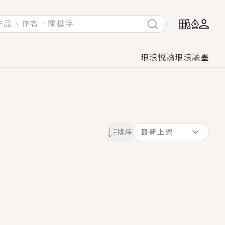
琅琅悅讀
琅琅讀墨
她頭也不回找新歡，他居然還後悔了？
排序
最新上架
GL漫畫！
♡→
！
著她……