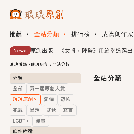
推薦
全站分類
排行榜
成為創作家
原創出版｜《女將，陣勢》用跆拳道踢出
News
創,作家招募｜華文小說創作首選！有機
琅琅悅讀
/
琅琅原創
/
全站分類
小編心動書單｜《離婚你提的，二婚嫁大
全站分類
分類
全部
第一屆原創大賞
GL｜《夏日與檸檬與重疊世界》炎熱的
琅琅原創
✕
愛情
恐怖
BL｜《費洛蒙中毒》救命！特殊費洛蒙體質
犯罪
異想
武俠
寫實
OMG你嚇到我了｜《陰陽鬼店》上班族
LGBT+
漫畫
言情｜《國語推行員》每個人心中都有一
條件篩選