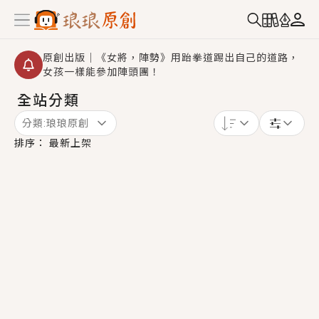
原創出版｜《女將，陣勢》用跆拳道踢出自己的道路，
女孩一樣能參加陣頭團！
全站分類
【重要公告】2026 城鎮韌性演習提醒～中部（8/10
14:30 ~ 15:00）及北部（8/13 14:30 ~ 15:00）將進
分類:
琅琅原創
行「行動網路降速」演練，點擊查看詳細資訊＞＞
創,作家招募｜華文小說創作首選！有機會獲得豐富廣宣
排序：
最新上架
資源、專屬服務與獨享福利！
小編心動書單｜《離婚你提的，二婚嫁大佬，你哭什
麼？》追妻火葬場！前夫失憶移情別戀，她頭也不回找
新歡，他居然還後悔了？
GL｜《夏日與檸檬與重疊世界》炎熱的夏日、檸檬的香
氣、互相愛慕的兩位少女，今夏最推純愛GL漫畫！
BL｜《費洛蒙中毒》救命！特殊費洛蒙體質世界觀，無
法抗拒的吸引力，已中毒Σ>―(〃°ω°〃)♡→
OMG你嚇到我了｜《陰陽鬼店》上班族買了房子模型，
但現實中買下的竟是屬於他的停屍櫃？！