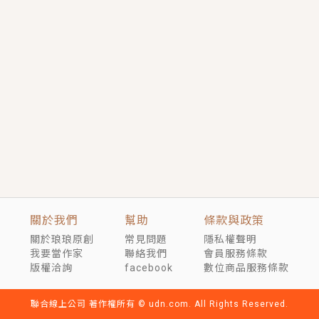
言情｜《國語推行員》每個人心中都有一個連自己也無
法改變的永恆， 他的一生將不由自主追逐著她……
短劇原著｜《離婚後，禁欲大佬爬墻偷吻小孕妻》坊間
傳聞，顧總沒有太太、不需要情人，卻寵愛著他的私人
醫生？！
穿越｜《穿越遠古後成了野人娘子》你好，一起爬山
嗎？被男友推下山，直接穿越到遠古時代的那種......
關於我們
幫助
條款與政策
關於琅琅原創
常見問題
隱私權聲明
我要當作家
聯絡我們
會員服務條款
版權洽詢
facebook
數位商品服務條款
聯合線上公司 著作權所有 © udn.com. All Rights Reserved.