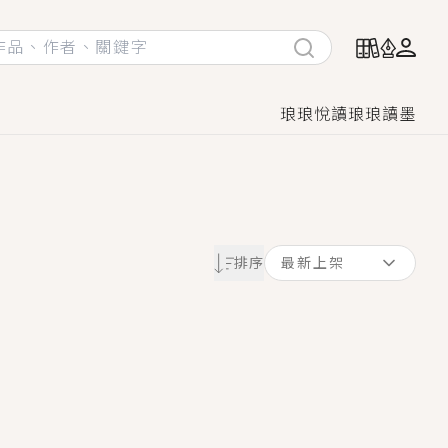
琅琅悅讀
琅琅讀墨
她頭也不回找新歡，他居然還後悔了？
排序
最新上架
GL漫畫！
♡→
！
著她……