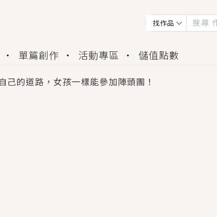
找作品
單篇創作
活動專區
儲值點數
自己的道路，女孩一樣能參加陣頭團！
會獲得豐富廣宣資源、專屬服務與獨享福利！
佬，你哭什麼？》追妻火葬場！前夫失憶移情別戀，
夏日、檸檬的香氣、互相愛慕的兩位少女，今夏最推純愛
世界觀，無法抗拒的吸引力，已中毒Σ>―(〃°ω°〃)
買了房子模型，但現實中買下的竟是屬於他的停屍櫃？
個連自己也無法改變的永恆， 他的一生將不由自主追逐