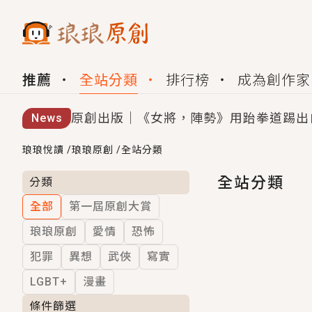
推薦
全站分類
排行榜
成為創作家
原創出版｜《女將，陣勢》用跆拳道踢出
News
創,作家招募｜華文小說創作首選！有機
琅琅悅讀
/
琅琅原創
/
全站分類
小編心動書單｜《離婚你提的，二婚嫁大
全站分類
分類
全部
第一屆原創大賞
GL｜《夏日與檸檬與重疊世界》炎熱的
琅琅原創
愛情
恐怖
BL｜《費洛蒙中毒》救命！特殊費洛蒙體質
犯罪
異想
武俠
寫實
OMG你嚇到我了｜《陰陽鬼店》上班族
LGBT+
漫畫
言情｜《國語推行員》每個人心中都有一
條件篩選