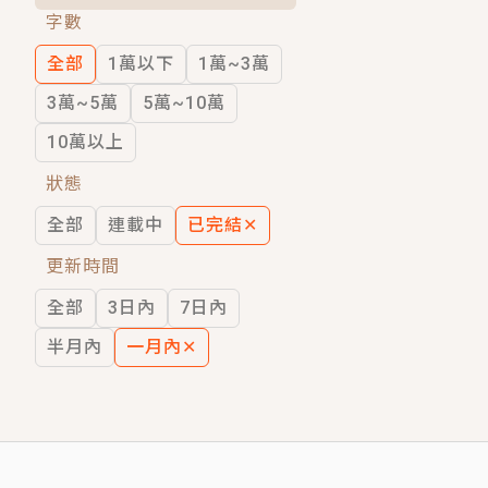
字數
短劇原著｜《離婚後，禁欲大佬爬墻偷吻
全部
1萬以下
1萬~3萬
穿越｜《穿越遠古後成了野人娘子》你好，
3萬~5萬
5萬~10萬
10萬以上
狀態
全部
連載中
已完結
✕
更新時間
全部
3日內
7日內
半月內
一月內
✕