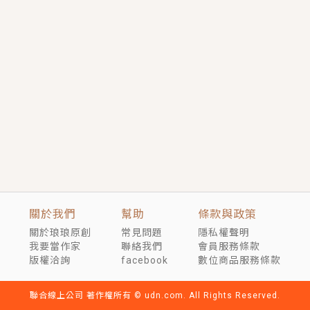
短劇原著｜《離婚後，禁欲大佬爬墻偷吻小孕妻》坊間
傳聞，顧總沒有太太、不需要情人，卻寵愛著他的私人
醫生？！
穿越｜《穿越遠古後成了野人娘子》你好，一起爬山
嗎？被男友推下山，直接穿越到遠古時代的那種......
關於我們
幫助
條款與政策
關於琅琅原創
常見問題
隱私權聲明
我要當作家
聯絡我們
會員服務條款
版權洽詢
facebook
數位商品服務條款
聯合線上公司 著作權所有 © udn.com. All Rights Reserved.