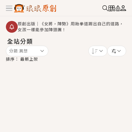
原創出版｜《女將，陣勢》用跆拳道踢出自己的道路，
女孩一樣能參加陣頭團！
全站分類
創,作家招募｜華文小說創作首選！有機會獲得豐富廣宣
資源、專屬服務與獨享福利！
分類:
異想
小編心動書單｜《離婚你提的，二婚嫁大佬，你哭什
排序：
最新上架
麼？》追妻火葬場！前夫失憶移情別戀，她頭也不回找
新歡，他居然還後悔了？
GL｜《夏日與檸檬與重疊世界》炎熱的夏日、檸檬的香
氣、互相愛慕的兩位少女，今夏最推純愛GL漫畫！
BL｜《費洛蒙中毒》救命！特殊費洛蒙體質世界觀，無
法抗拒的吸引力，已中毒Σ>―(〃°ω°〃)♡→
OMG你嚇到我了｜《陰陽鬼店》上班族買了房子模型，
但現實中買下的竟是屬於他的停屍櫃？！
言情｜《國語推行員》每個人心中都有一個連自己也無
法改變的永恆， 他的一生將不由自主追逐著她……