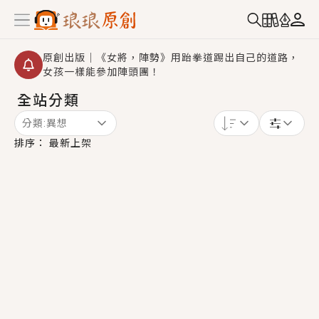
原創出版｜《女將，陣勢》用跆拳道踢出自己的道路，
女孩一樣能參加陣頭團！
全站分類
創,作家招募｜華文小說創作首選！有機會獲得豐富廣宣
資源、專屬服務與獨享福利！
分類:
異想
小編心動書單｜《離婚你提的，二婚嫁大佬，你哭什
排序：
最新上架
麼？》追妻火葬場！前夫失憶移情別戀，她頭也不回找
新歡，他居然還後悔了？
GL｜《夏日與檸檬與重疊世界》炎熱的夏日、檸檬的香
氣、互相愛慕的兩位少女，今夏最推純愛GL漫畫！
BL｜《費洛蒙中毒》救命！特殊費洛蒙體質世界觀，無
法抗拒的吸引力，已中毒Σ>―(〃°ω°〃)♡→
OMG你嚇到我了｜《陰陽鬼店》上班族買了房子模型，
但現實中買下的竟是屬於他的停屍櫃？！
言情｜《國語推行員》每個人心中都有一個連自己也無
法改變的永恆， 他的一生將不由自主追逐著她……