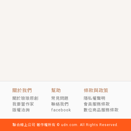
短劇原著｜《離婚後，禁欲大佬爬墻偷吻小孕妻》坊間
傳聞，顧總沒有太太、不需要情人，卻寵愛著他的私人
醫生？！
穿越｜《穿越遠古後成了野人娘子》你好，一起爬山
嗎？被男友推下山，直接穿越到遠古時代的那種......
關於我們
幫助
條款與政策
關於琅琅原創
常見問題
隱私權聲明
我要當作家
聯絡我們
會員服務條款
版權洽詢
facebook
數位商品服務條款
聯合線上公司 著作權所有 © udn.com. All Rights Reserved.