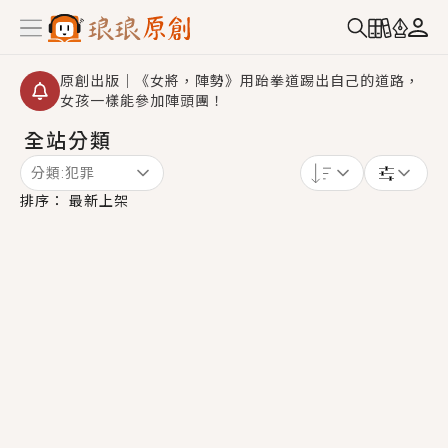
原創出版｜《女將，陣勢》用跆拳道踢出自己的道路，
女孩一樣能參加陣頭團！
全站分類
創,作家招募｜華文小說創作首選！有機會獲得豐富廣宣
資源、專屬服務與獨享福利！
分類:
犯罪
小編心動書單｜《離婚你提的，二婚嫁大佬，你哭什
排序：
最新上架
麼？》追妻火葬場！前夫失憶移情別戀，她頭也不回找
新歡，他居然還後悔了？
GL｜《夏日與檸檬與重疊世界》炎熱的夏日、檸檬的香
氣、互相愛慕的兩位少女，今夏最推純愛GL漫畫！
BL｜《費洛蒙中毒》救命！特殊費洛蒙體質世界觀，無
法抗拒的吸引力，已中毒Σ>―(〃°ω°〃)♡→
OMG你嚇到我了｜《陰陽鬼店》上班族買了房子模型，
但現實中買下的竟是屬於他的停屍櫃？！
言情｜《國語推行員》每個人心中都有一個連自己也無
法改變的永恆， 他的一生將不由自主追逐著她……