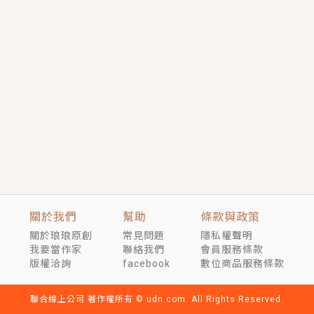
短劇原著｜《離婚後，禁欲大佬爬墻偷吻小孕妻》坊間
傳聞，顧總沒有太太、不需要情人，卻寵愛著他的私人
醫生？！
穿越｜《穿越遠古後成了野人娘子》你好，一起爬山
嗎？被男友推下山，直接穿越到遠古時代的那種......
關於我們
幫助
條款與政策
關於琅琅原創
常見問題
隱私權聲明
我要當作家
聯絡我們
會員服務條款
版權洽詢
facebook
數位商品服務條款
聯合線上公司 著作權所有 © udn.com. All Rights Reserved.