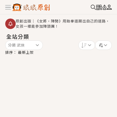
原創出版｜《女將，陣勢》用跆拳道踢出自己的道路，
女孩一樣能參加陣頭團！
全站分類
創,作家招募｜華文小說創作首選！有機會獲得豐富廣宣
資源、專屬服務與獨享福利！
分類:
武俠
小編心動書單｜《離婚你提的，二婚嫁大佬，你哭什
排序：
最新上架
麼？》追妻火葬場！前夫失憶移情別戀，她頭也不回找
新歡，他居然還後悔了？
GL｜《夏日與檸檬與重疊世界》炎熱的夏日、檸檬的香
氣、互相愛慕的兩位少女，今夏最推純愛GL漫畫！
BL｜《費洛蒙中毒》救命！特殊費洛蒙體質世界觀，無
法抗拒的吸引力，已中毒Σ>―(〃°ω°〃)♡→
OMG你嚇到我了｜《陰陽鬼店》上班族買了房子模型，
但現實中買下的竟是屬於他的停屍櫃？！
言情｜《國語推行員》每個人心中都有一個連自己也無
法改變的永恆， 他的一生將不由自主追逐著她……