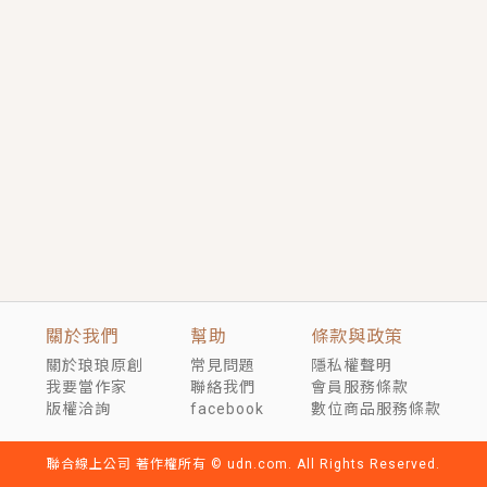
短劇原著｜《離婚後，禁欲大佬爬墻偷吻小孕妻》坊間
傳聞，顧總沒有太太、不需要情人，卻寵愛著他的私人
醫生？！
穿越｜《穿越遠古後成了野人娘子》你好，一起爬山
嗎？被男友推下山，直接穿越到遠古時代的那種......
關於我們
幫助
條款與政策
關於琅琅原創
常見問題
隱私權聲明
我要當作家
聯絡我們
會員服務條款
版權洽詢
facebook
數位商品服務條款
聯合線上公司 著作權所有 © udn.com. All Rights Reserved.