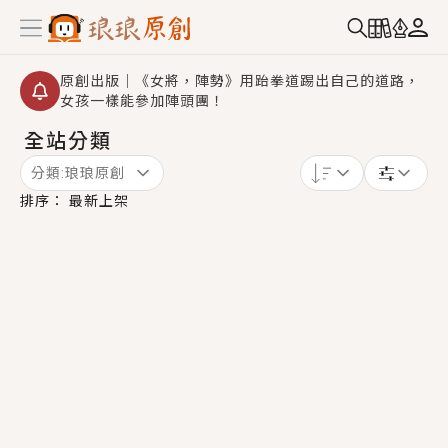
原創出版｜《女將，陣勢》用跆拳道踢出自己的道路，
女孩一樣能參加陣頭團！
全站分類
【重要公告】2026 城鎮韌性演習提醒～中部（8/10
14:30 ~ 15:00）及北部（8/13 14:30 ~ 15:00）將進
分類:
琅琅原創
行「行動網路降速」演練，點擊查看詳細資訊＞＞
創,作家招募｜華文小說創作首選！有機會獲得豐富廣宣
排序：
最新上架
資源、專屬服務與獨享福利！
小編心動書單｜《離婚你提的，二婚嫁大佬，你哭什
麼？》追妻火葬場！前夫失憶移情別戀，她頭也不回找
新歡，他居然還後悔了？
GL｜《夏日與檸檬與重疊世界》炎熱的夏日、檸檬的香
氣、互相愛慕的兩位少女，今夏最推純愛GL漫畫！
BL｜《費洛蒙中毒》救命！特殊費洛蒙體質世界觀，無
法抗拒的吸引力，已中毒Σ>―(〃°ω°〃)♡→
OMG你嚇到我了｜《陰陽鬼店》上班族買了房子模型，
但現實中買下的竟是屬於他的停屍櫃？！