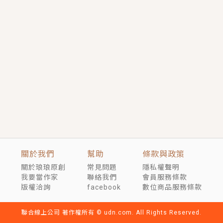
言情｜《國語推行員》每個人心中都有一個連自己也無
法改變的永恆， 他的一生將不由自主追逐著她……
短劇原著｜《離婚後，禁欲大佬爬墻偷吻小孕妻》坊間
傳聞，顧總沒有太太、不需要情人，卻寵愛著他的私人
醫生？！
穿越｜《穿越遠古後成了野人娘子》你好，一起爬山
嗎？被男友推下山，直接穿越到遠古時代的那種......
關於我們
幫助
條款與政策
關於琅琅原創
常見問題
隱私權聲明
我要當作家
聯絡我們
會員服務條款
版權洽詢
facebook
數位商品服務條款
聯合線上公司 著作權所有 © udn.com. All Rights Reserved.