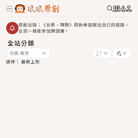
原創出版｜《女將，陣勢》用跆拳道踢出自己的道路，
女孩一樣能參加陣頭團！
全站分類
創,作家招募｜華文小說創作首選！有機會獲得豐富廣宣
資源、專屬服務與獨享福利！
分類:
異想
小編心動書單｜《離婚你提的，二婚嫁大佬，你哭什
排序：
最新上架
麼？》追妻火葬場！前夫失憶移情別戀，她頭也不回找
新歡，他居然還後悔了？
GL｜《夏日與檸檬與重疊世界》炎熱的夏日、檸檬的香
氣、互相愛慕的兩位少女，今夏最推純愛GL漫畫！
BL｜《費洛蒙中毒》救命！特殊費洛蒙體質世界觀，無
法抗拒的吸引力，已中毒Σ>―(〃°ω°〃)♡→
OMG你嚇到我了｜《陰陽鬼店》上班族買了房子模型，
但現實中買下的竟是屬於他的停屍櫃？！
言情｜《國語推行員》每個人心中都有一個連自己也無
法改變的永恆， 他的一生將不由自主追逐著她……