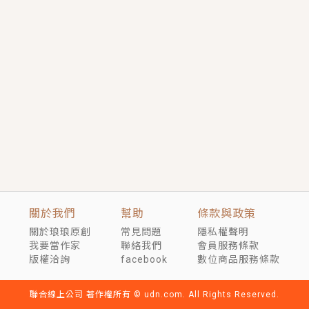
短劇原著｜《離婚後，禁欲大佬爬墻偷吻小孕妻》坊間
傳聞，顧總沒有太太、不需要情人，卻寵愛著他的私人
醫生？！
穿越｜《穿越遠古後成了野人娘子》你好，一起爬山
嗎？被男友推下山，直接穿越到遠古時代的那種......
關於我們
幫助
條款與政策
關於琅琅原創
常見問題
隱私權聲明
我要當作家
聯絡我們
會員服務條款
版權洽詢
facebook
數位商品服務條款
聯合線上公司 著作權所有 © udn.com. All Rights Reserved.