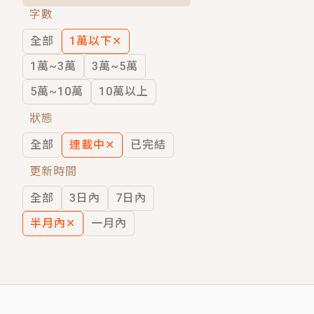
字數
短劇原著｜《離婚後，禁欲大佬爬墻偷吻
全部
1萬以下
✕
穿越｜《穿越遠古後成了野人娘子》你好，
1萬~3萬
3萬~5萬
5萬~10萬
10萬以上
狀態
全部
連載中
✕
已完結
更新時間
全部
3日內
7日內
半月內
✕
一月內