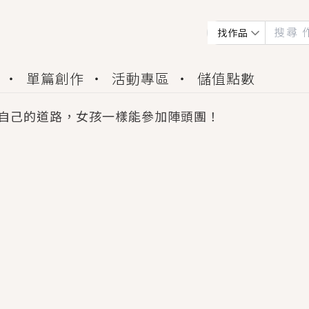
找作品
單篇創作
活動專區
儲值點數
自己的道路，女孩一樣能參加陣頭團！
會獲得豐富廣宣資源、專屬服務與獨享福利！
佬，你哭什麼？》追妻火葬場！前夫失憶移情別戀，
夏日、檸檬的香氣、互相愛慕的兩位少女，今夏最推純愛
世界觀，無法抗拒的吸引力，已中毒Σ>―(〃°ω°〃)
買了房子模型，但現實中買下的竟是屬於他的停屍櫃？
個連自己也無法改變的永恆， 他的一生將不由自主追逐