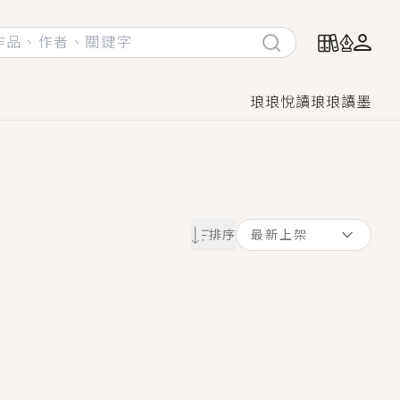
琅琅悅讀
琅琅讀墨
她頭也不回找新歡，他居然還後悔了？
排序
最新上架
GL漫畫！
♡→
！
著她……