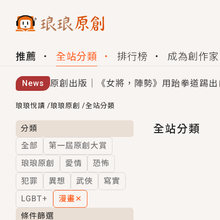
推薦
全站分類
排行榜
成為創作家
原創出版｜《女將，陣勢》用跆拳道踢出
News
創,作家招募｜華文小說創作首選！有機
琅琅悅讀
/
琅琅原創
/
全站分類
小編心動書單｜《離婚你提的，二婚嫁大
全站分類
分類
全部
第一屆原創大賞
GL｜《夏日與檸檬與重疊世界》炎熱的
琅琅原創
愛情
恐怖
BL｜《費洛蒙中毒》救命！特殊費洛蒙體質
犯罪
異想
武俠
寫實
OMG你嚇到我了｜《陰陽鬼店》上班族
LGBT+
漫畫
✕
言情｜《國語推行員》每個人心中都有一
條件篩選