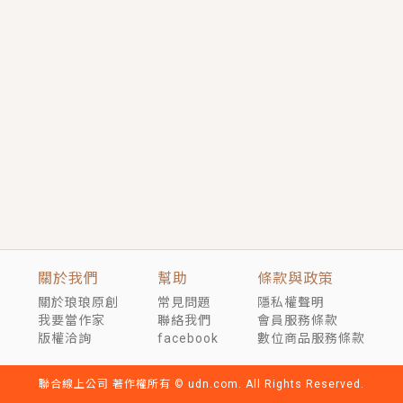
短劇原著｜《離婚後，禁欲大佬爬墻偷吻小孕妻》坊間
傳聞，顧總沒有太太、不需要情人，卻寵愛著他的私人
醫生？！
穿越｜《穿越遠古後成了野人娘子》你好，一起爬山
嗎？被男友推下山，直接穿越到遠古時代的那種......
關於我們
幫助
條款與政策
關於琅琅原創
常見問題
隱私權聲明
我要當作家
聯絡我們
會員服務條款
版權洽詢
facebook
數位商品服務條款
聯合線上公司 著作權所有 © udn.com. All Rights Reserved.