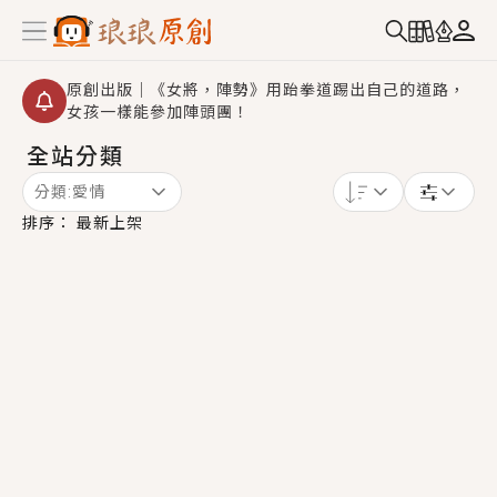
原創出版｜《女將，陣勢》用跆拳道踢出自己的道路，
女孩一樣能參加陣頭團！
全站分類
創,作家招募｜華文小說創作首選！有機會獲得豐富廣宣
資源、專屬服務與獨享福利！
分類:
愛情
小編心動書單｜《離婚你提的，二婚嫁大佬，你哭什
排序：
最新上架
麼？》追妻火葬場！前夫失憶移情別戀，她頭也不回找
新歡，他居然還後悔了？
GL｜《夏日與檸檬與重疊世界》炎熱的夏日、檸檬的香
氣、互相愛慕的兩位少女，今夏最推純愛GL漫畫！
BL｜《費洛蒙中毒》救命！特殊費洛蒙體質世界觀，無
法抗拒的吸引力，已中毒Σ>―(〃°ω°〃)♡→
OMG你嚇到我了｜《陰陽鬼店》上班族買了房子模型，
但現實中買下的竟是屬於他的停屍櫃？！
言情｜《國語推行員》每個人心中都有一個連自己也無
法改變的永恆， 他的一生將不由自主追逐著她……