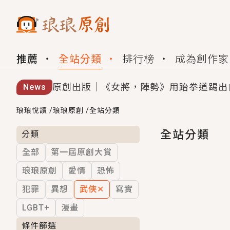
推薦
全站分類
排行榜
成為創作家
原創出版｜《女將，陣勢》用跆拳道踢出
News
創,作家招募｜華文小說創作首選！有機
琅琅悅讀
/
琅琅原創
/
全站分類
小編心動書單｜《離婚你提的，二婚嫁大
全站分類
分類
全部
第一屆原創大賞
GL｜《夏日與檸檬與重疊世界》炎熱的
琅琅原創
愛情
恐怖
BL｜《費洛蒙中毒》救命！特殊費洛蒙體質
犯罪
異想
武俠
✕
寫實
OMG你嚇到我了｜《陰陽鬼店》上班族
LGBT+
漫畫
言情｜《國語推行員》每個人心中都有一
條件篩選