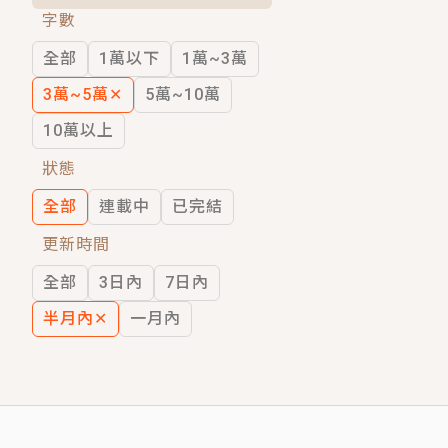
字數
短劇原著｜《離婚後，禁欲大佬爬墻偷吻
全部
1萬以下
1萬~3萬
穿越｜《穿越遠古後成了野人娘子》你好，
3萬~5萬
✕
5萬~10萬
10萬以上
狀態
全部
連載中
已完結
更新時間
全部
3日內
7日內
半月內
✕
一月內