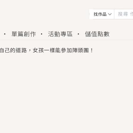
找作品
單篇創作
活動專區
儲值點數
自己的道路，女孩一樣能參加陣頭團！
會獲得豐富廣宣資源、專屬服務與獨享福利！
佬，你哭什麼？》追妻火葬場！前夫失憶移情別戀，
夏日、檸檬的香氣、互相愛慕的兩位少女，今夏最推純愛
世界觀，無法抗拒的吸引力，已中毒Σ>―(〃°ω°〃)
買了房子模型，但現實中買下的竟是屬於他的停屍櫃？
個連自己也無法改變的永恆， 他的一生將不由自主追逐