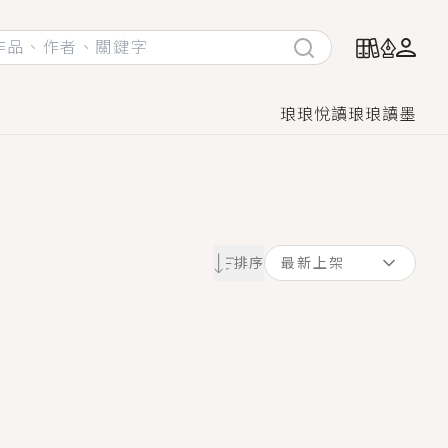
琅琅悅讀
琅琅讀墨
她頭也不回找新歡，他居然還後悔了？
排序
最新上架
GL漫畫！
♡→
！
著她……