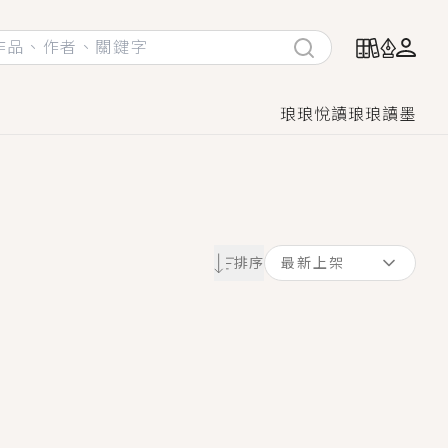
琅琅悅讀
琅琅讀墨
她頭也不回找新歡，他居然還後悔了？
排序
最新上架
GL漫畫！
♡→
！
著她……