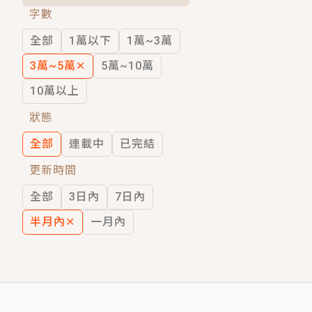
字數
短劇原著｜《離婚後，禁欲大佬爬墻偷吻
全部
1萬以下
1萬~3萬
穿越｜《穿越遠古後成了野人娘子》你好，
3萬~5萬
✕
5萬~10萬
10萬以上
狀態
全部
連載中
已完結
更新時間
全部
3日內
7日內
半月內
✕
一月內