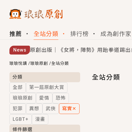
推薦
全站分類
排行榜
成為創作家
原創出版｜《女將，陣勢》用跆拳道踢出
News
創,作家招募｜華文小說創作首選！有機
琅琅悅讀
/
琅琅原創
/
全站分類
小編心動書單｜《離婚你提的，二婚嫁大
全站分類
分類
全部
第一屆原創大賞
GL｜《夏日與檸檬與重疊世界》炎熱的
琅琅原創
愛情
恐怖
BL｜《費洛蒙中毒》救命！特殊費洛蒙體質
犯罪
異想
武俠
寫實
✕
OMG你嚇到我了｜《陰陽鬼店》上班族
LGBT+
漫畫
言情｜《國語推行員》每個人心中都有一
條件篩選