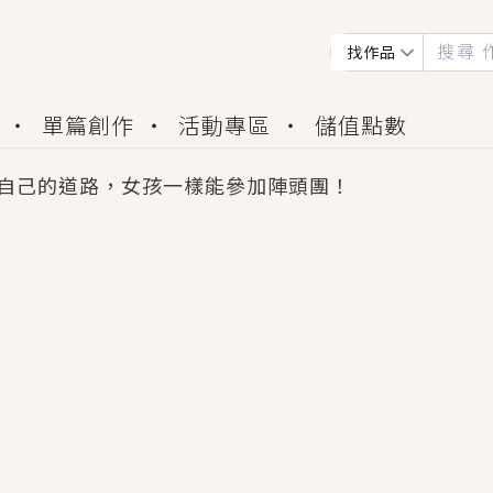
找作品
單篇創作
活動專區
儲值點數
自己的道路，女孩一樣能參加陣頭團！
會獲得豐富廣宣資源、專屬服務與獨享福利！
佬，你哭什麼？》追妻火葬場！前夫失憶移情別戀，
夏日、檸檬的香氣、互相愛慕的兩位少女，今夏最推純愛
世界觀，無法抗拒的吸引力，已中毒Σ>―(〃°ω°〃)
買了房子模型，但現實中買下的竟是屬於他的停屍櫃？
個連自己也無法改變的永恆， 他的一生將不由自主追逐