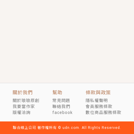
短劇原著｜《離婚後，禁欲大佬爬墻偷吻小孕妻》坊間
傳聞，顧總沒有太太、不需要情人，卻寵愛著他的私人
醫生？！
穿越｜《穿越遠古後成了野人娘子》你好，一起爬山
嗎？被男友推下山，直接穿越到遠古時代的那種......
關於我們
幫助
條款與政策
關於琅琅原創
常見問題
隱私權聲明
我要當作家
聯絡我們
會員服務條款
版權洽詢
facebook
數位商品服務條款
聯合線上公司 著作權所有 © udn.com. All Rights Reserved.