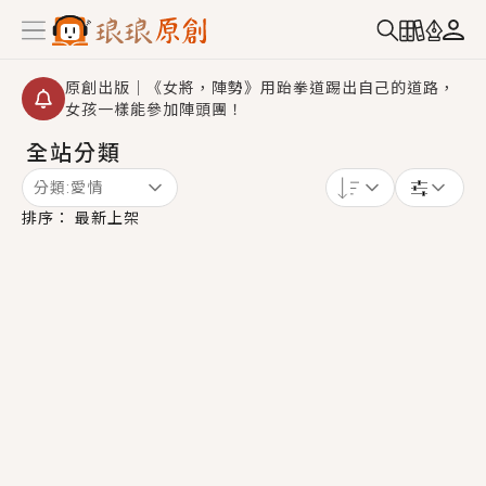
原創出版｜《女將，陣勢》用跆拳道踢出自己的道路，
女孩一樣能參加陣頭團！
全站分類
創,作家招募｜華文小說創作首選！有機會獲得豐富廣宣
資源、專屬服務與獨享福利！
分類:
愛情
小編心動書單｜《離婚你提的，二婚嫁大佬，你哭什
排序：
最新上架
麼？》追妻火葬場！前夫失憶移情別戀，她頭也不回找
新歡，他居然還後悔了？
GL｜《夏日與檸檬與重疊世界》炎熱的夏日、檸檬的香
氣、互相愛慕的兩位少女，今夏最推純愛GL漫畫！
BL｜《費洛蒙中毒》救命！特殊費洛蒙體質世界觀，無
法抗拒的吸引力，已中毒Σ>―(〃°ω°〃)♡→
OMG你嚇到我了｜《陰陽鬼店》上班族買了房子模型，
但現實中買下的竟是屬於他的停屍櫃？！
言情｜《國語推行員》每個人心中都有一個連自己也無
法改變的永恆， 他的一生將不由自主追逐著她……