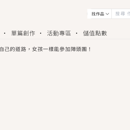
找作品
單篇創作
活動專區
儲值點數
自己的道路，女孩一樣能參加陣頭團！
會獲得豐富廣宣資源、專屬服務與獨享福利！
佬，你哭什麼？》追妻火葬場！前夫失憶移情別戀，
夏日、檸檬的香氣、互相愛慕的兩位少女，今夏最推純愛
世界觀，無法抗拒的吸引力，已中毒Σ>―(〃°ω°〃)
買了房子模型，但現實中買下的竟是屬於他的停屍櫃？
個連自己也無法改變的永恆， 他的一生將不由自主追逐