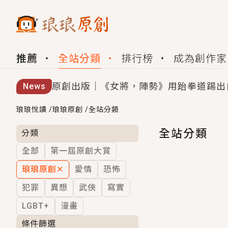
推薦
全站分類
排行榜
成為創作家
原創出版｜《女將，陣勢》用跆拳道踢出
News
創,作家招募｜華文小說創作首選！有機
琅琅悅讀
/
琅琅原創
/
全站分類
小編心動書單｜《離婚你提的，二婚嫁大
全站分類
分類
全部
第一屆原創大賞
GL｜《夏日與檸檬與重疊世界》炎熱的
琅琅原創
✕
愛情
恐怖
BL｜《費洛蒙中毒》救命！特殊費洛蒙體質
犯罪
異想
武俠
寫實
OMG你嚇到我了｜《陰陽鬼店》上班族
LGBT+
漫畫
言情｜《國語推行員》每個人心中都有一
條件篩選