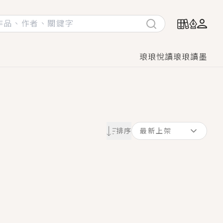
琅琅悅讀
琅琅讀墨
她頭也不回找新歡，他居然還後悔了？
排序
最新上架
GL漫畫！
♡→
！
著她……