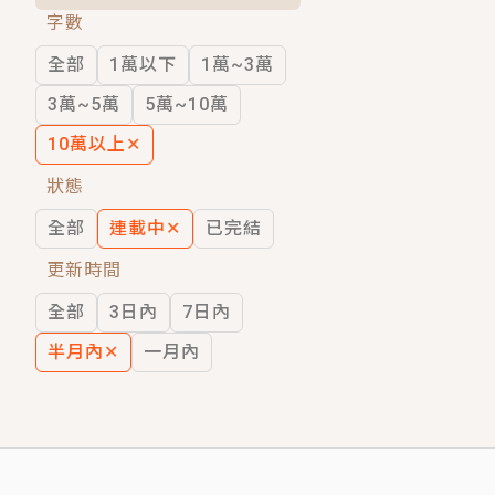
字數
短劇原著｜《離婚後，禁欲大佬爬墻偷吻
全部
1萬以下
1萬~3萬
穿越｜《穿越遠古後成了野人娘子》你好，
3萬~5萬
5萬~10萬
10萬以上
✕
狀態
全部
連載中
✕
已完結
更新時間
全部
3日內
7日內
半月內
✕
一月內