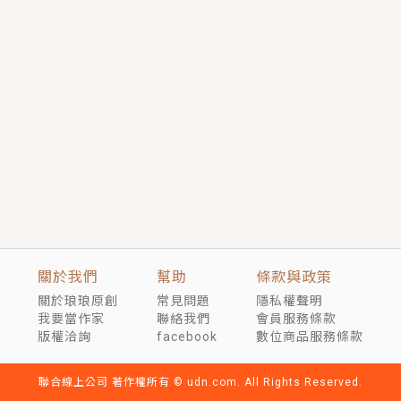
短劇原著｜《離婚後，禁欲大佬爬墻偷吻小孕妻》坊間
傳聞，顧總沒有太太、不需要情人，卻寵愛著他的私人
醫生？！
穿越｜《穿越遠古後成了野人娘子》你好，一起爬山
嗎？被男友推下山，直接穿越到遠古時代的那種......
關於我們
幫助
條款與政策
關於琅琅原創
常見問題
隱私權聲明
我要當作家
聯絡我們
會員服務條款
版權洽詢
facebook
數位商品服務條款
聯合線上公司 著作權所有 © udn.com. All Rights Reserved.