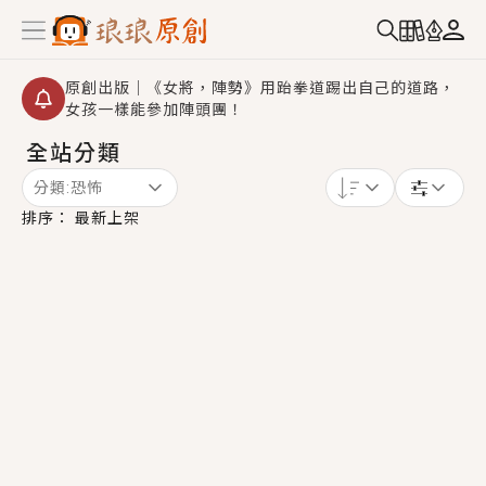
原創出版｜《女將，陣勢》用跆拳道踢出自己的道路，
女孩一樣能參加陣頭團！
全站分類
創,作家招募｜華文小說創作首選！有機會獲得豐富廣宣
資源、專屬服務與獨享福利！
分類:
恐怖
小編心動書單｜《離婚你提的，二婚嫁大佬，你哭什
排序：
最新上架
麼？》追妻火葬場！前夫失憶移情別戀，她頭也不回找
新歡，他居然還後悔了？
GL｜《夏日與檸檬與重疊世界》炎熱的夏日、檸檬的香
氣、互相愛慕的兩位少女，今夏最推純愛GL漫畫！
BL｜《費洛蒙中毒》救命！特殊費洛蒙體質世界觀，無
法抗拒的吸引力，已中毒Σ>―(〃°ω°〃)♡→
OMG你嚇到我了｜《陰陽鬼店》上班族買了房子模型，
但現實中買下的竟是屬於他的停屍櫃？！
言情｜《國語推行員》每個人心中都有一個連自己也無
法改變的永恆， 他的一生將不由自主追逐著她……