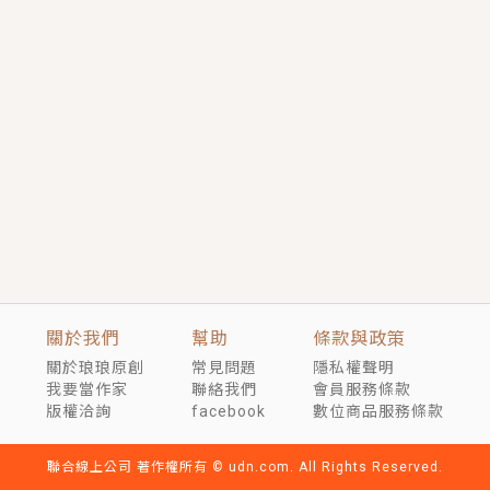
短劇原著｜《離婚後，禁欲大佬爬墻偷吻小孕妻》坊間
傳聞，顧總沒有太太、不需要情人，卻寵愛著他的私人
醫生？！
穿越｜《穿越遠古後成了野人娘子》你好，一起爬山
嗎？被男友推下山，直接穿越到遠古時代的那種......
關於我們
幫助
條款與政策
關於琅琅原創
常見問題
隱私權聲明
我要當作家
聯絡我們
會員服務條款
版權洽詢
facebook
數位商品服務條款
聯合線上公司 著作權所有 © udn.com. All Rights Reserved.