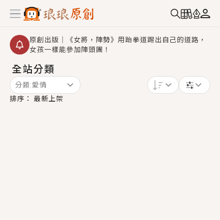
原創出版｜《女將，陣勢》用跆拳道踢出自己的道路，
女孩一樣能參加陣頭團！
全站分類
創,作家招募｜華文小說創作首選！有機會獲得豐富廣宣
資源、專屬服務與獨享福利！
分類:
愛情
小編心動書單｜《離婚你提的，二婚嫁大佬，你哭什
排序：
最新上架
麼？》追妻火葬場！前夫失憶移情別戀，她頭也不回找
新歡，他居然還後悔了？
GL｜《夏日與檸檬與重疊世界》炎熱的夏日、檸檬的香
氣、互相愛慕的兩位少女，今夏最推純愛GL漫畫！
BL｜《費洛蒙中毒》救命！特殊費洛蒙體質世界觀，無
法抗拒的吸引力，已中毒Σ>―(〃°ω°〃)♡→
OMG你嚇到我了｜《陰陽鬼店》上班族買了房子模型，
但現實中買下的竟是屬於他的停屍櫃？！
言情｜《國語推行員》每個人心中都有一個連自己也無
法改變的永恆， 他的一生將不由自主追逐著她……