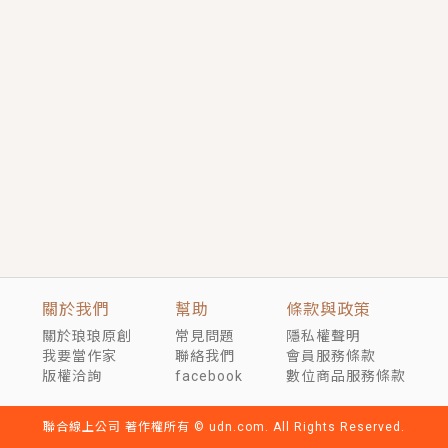
言情｜《國語推行員》每個人心中都有一個連自己也無
法改變的永恆， 他的一生將不由自主追逐著她……
短劇原著｜《離婚後，禁欲大佬爬墻偷吻小孕妻》坊間
傳聞，顧總沒有太太、不需要情人，卻寵愛著他的私人
醫生？！
穿越｜《穿越遠古後成了野人娘子》你好，一起爬山
嗎？被男友推下山，直接穿越到遠古時代的那種......
關於我們
幫助
條款與政策
關於琅琅原創
常見問題
隱私權聲明
我要當作家
聯絡我們
會員服務條款
版權洽詢
facebook
數位商品服務條款
聯合線上公司 著作權所有 © udn.com. All Rights Reserved.