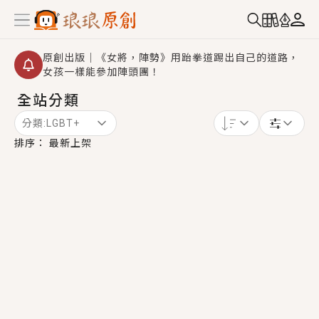
原創出版｜《女將，陣勢》用跆拳道踢出自己的道路，
女孩一樣能參加陣頭團！
全站分類
【重要公告】2026 城鎮韌性演習提醒～中部（8/10
14:30 ~ 15:00）及北部（8/13 14:30 ~ 15:00）將進
分類:
LGBT+
行「行動網路降速」演練，點擊查看詳細資訊＞＞
創,作家招募｜華文小說創作首選！有機會獲得豐富廣宣
排序：
最新上架
資源、專屬服務與獨享福利！
小編心動書單｜《離婚你提的，二婚嫁大佬，你哭什
麼？》追妻火葬場！前夫失憶移情別戀，她頭也不回找
新歡，他居然還後悔了？
GL｜《夏日與檸檬與重疊世界》炎熱的夏日、檸檬的香
氣、互相愛慕的兩位少女，今夏最推純愛GL漫畫！
BL｜《費洛蒙中毒》救命！特殊費洛蒙體質世界觀，無
法抗拒的吸引力，已中毒Σ>―(〃°ω°〃)♡→
OMG你嚇到我了｜《陰陽鬼店》上班族買了房子模型，
但現實中買下的竟是屬於他的停屍櫃？！