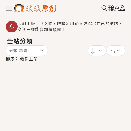
原創出版｜《女將，陣勢》用跆拳道踢出自己的道路，
女孩一樣能參加陣頭團！
全站分類
創,作家招募｜華文小說創作首選！有機會獲得豐富廣宣
資源、專屬服務與獨享福利！
分類:
寫實
小編心動書單｜《離婚你提的，二婚嫁大佬，你哭什
排序：
最新上架
麼？》追妻火葬場！前夫失憶移情別戀，她頭也不回找
新歡，他居然還後悔了？
GL｜《夏日與檸檬與重疊世界》炎熱的夏日、檸檬的香
氣、互相愛慕的兩位少女，今夏最推純愛GL漫畫！
BL｜《費洛蒙中毒》救命！特殊費洛蒙體質世界觀，無
法抗拒的吸引力，已中毒Σ>―(〃°ω°〃)♡→
OMG你嚇到我了｜《陰陽鬼店》上班族買了房子模型，
但現實中買下的竟是屬於他的停屍櫃？！
言情｜《國語推行員》每個人心中都有一個連自己也無
法改變的永恆， 他的一生將不由自主追逐著她……