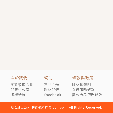
短劇原著｜《離婚後，禁欲大佬爬墻偷吻小孕妻》坊間
傳聞，顧總沒有太太、不需要情人，卻寵愛著他的私人
醫生？！
穿越｜《穿越遠古後成了野人娘子》你好，一起爬山
嗎？被男友推下山，直接穿越到遠古時代的那種......
關於我們
幫助
條款與政策
關於琅琅原創
常見問題
隱私權聲明
我要當作家
聯絡我們
會員服務條款
版權洽詢
facebook
數位商品服務條款
聯合線上公司 著作權所有 © udn.com. All Rights Reserved.