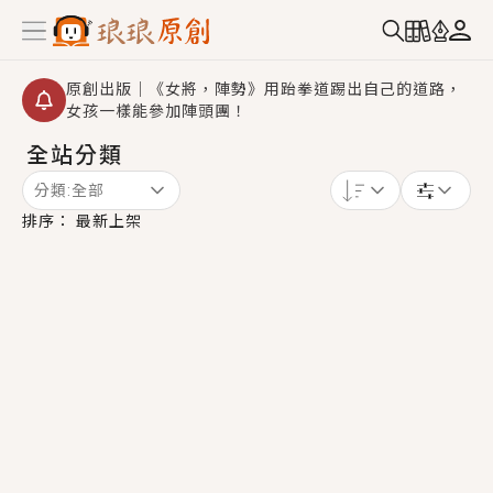
原創出版｜《女將，陣勢》用跆拳道踢出自己的道路，
女孩一樣能參加陣頭團！
全站分類
創,作家招募｜華文小說創作首選！有機會獲得豐富廣宣
資源、專屬服務與獨享福利！
分類:
全部
小編心動書單｜《離婚你提的，二婚嫁大佬，你哭什
排序：
最新上架
麼？》追妻火葬場！前夫失憶移情別戀，她頭也不回找
新歡，他居然還後悔了？
GL｜《夏日與檸檬與重疊世界》炎熱的夏日、檸檬的香
氣、互相愛慕的兩位少女，今夏最推純愛GL漫畫！
BL｜《費洛蒙中毒》救命！特殊費洛蒙體質世界觀，無
法抗拒的吸引力，已中毒Σ>―(〃°ω°〃)♡→
OMG你嚇到我了｜《陰陽鬼店》上班族買了房子模型，
但現實中買下的竟是屬於他的停屍櫃？！
言情｜《國語推行員》每個人心中都有一個連自己也無
法改變的永恆， 他的一生將不由自主追逐著她……