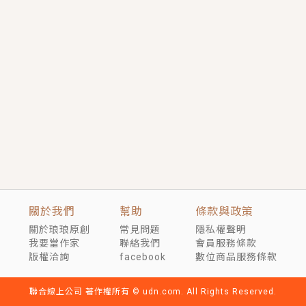
短劇原著｜《離婚後，禁欲大佬爬墻偷吻小孕妻》坊間
傳聞，顧總沒有太太、不需要情人，卻寵愛著他的私人
醫生？！
穿越｜《穿越遠古後成了野人娘子》你好，一起爬山
嗎？被男友推下山，直接穿越到遠古時代的那種......
關於我們
幫助
條款與政策
關於琅琅原創
常見問題
隱私權聲明
我要當作家
聯絡我們
會員服務條款
版權洽詢
facebook
數位商品服務條款
聯合線上公司 著作權所有 © udn.com. All Rights Reserved.