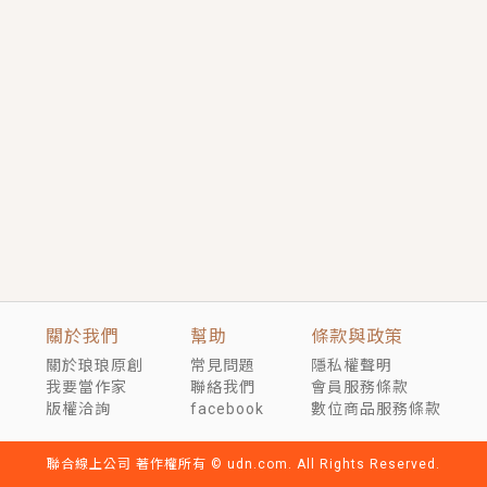
短劇原著｜《離婚後，禁欲大佬爬墻偷吻小孕妻》坊間
傳聞，顧總沒有太太、不需要情人，卻寵愛著他的私人
醫生？！
穿越｜《穿越遠古後成了野人娘子》你好，一起爬山
嗎？被男友推下山，直接穿越到遠古時代的那種......
關於我們
幫助
條款與政策
關於琅琅原創
常見問題
隱私權聲明
我要當作家
聯絡我們
會員服務條款
版權洽詢
facebook
數位商品服務條款
聯合線上公司 著作權所有 © udn.com. All Rights Reserved.