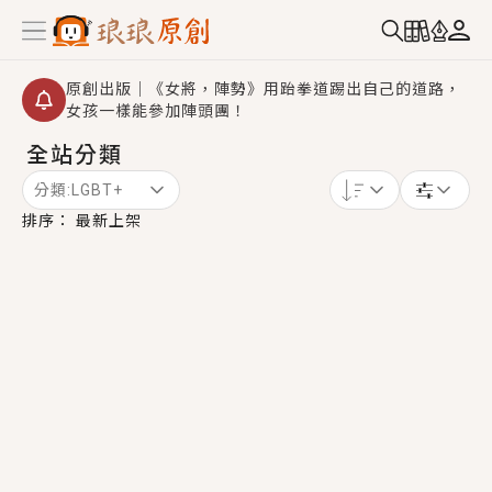
原創出版｜《女將，陣勢》用跆拳道踢出自己的道路，
女孩一樣能參加陣頭團！
全站分類
創,作家招募｜華文小說創作首選！有機會獲得豐富廣宣
資源、專屬服務與獨享福利！
分類:
LGBT+
小編心動書單｜《離婚你提的，二婚嫁大佬，你哭什
排序：
最新上架
麼？》追妻火葬場！前夫失憶移情別戀，她頭也不回找
新歡，他居然還後悔了？
GL｜《夏日與檸檬與重疊世界》炎熱的夏日、檸檬的香
氣、互相愛慕的兩位少女，今夏最推純愛GL漫畫！
BL｜《費洛蒙中毒》救命！特殊費洛蒙體質世界觀，無
法抗拒的吸引力，已中毒Σ>―(〃°ω°〃)♡→
OMG你嚇到我了｜《陰陽鬼店》上班族買了房子模型，
但現實中買下的竟是屬於他的停屍櫃？！
言情｜《國語推行員》每個人心中都有一個連自己也無
法改變的永恆， 他的一生將不由自主追逐著她……