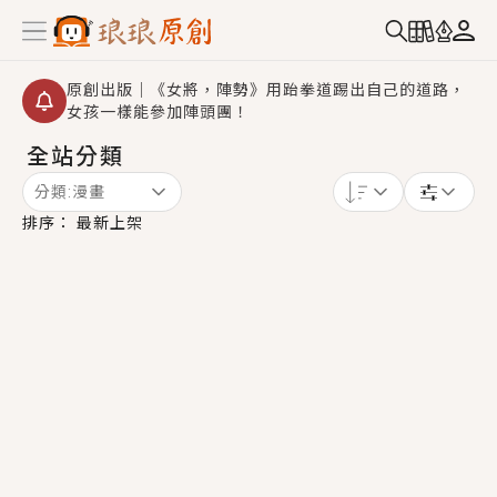
原創出版｜《女將，陣勢》用跆拳道踢出自己的道路，
女孩一樣能參加陣頭團！
全站分類
創,作家招募｜華文小說創作首選！有機會獲得豐富廣宣
資源、專屬服務與獨享福利！
分類:
漫畫
小編心動書單｜《離婚你提的，二婚嫁大佬，你哭什
排序：
最新上架
麼？》追妻火葬場！前夫失憶移情別戀，她頭也不回找
新歡，他居然還後悔了？
GL｜《夏日與檸檬與重疊世界》炎熱的夏日、檸檬的香
氣、互相愛慕的兩位少女，今夏最推純愛GL漫畫！
BL｜《費洛蒙中毒》救命！特殊費洛蒙體質世界觀，無
法抗拒的吸引力，已中毒Σ>―(〃°ω°〃)♡→
OMG你嚇到我了｜《陰陽鬼店》上班族買了房子模型，
但現實中買下的竟是屬於他的停屍櫃？！
言情｜《國語推行員》每個人心中都有一個連自己也無
法改變的永恆， 他的一生將不由自主追逐著她……