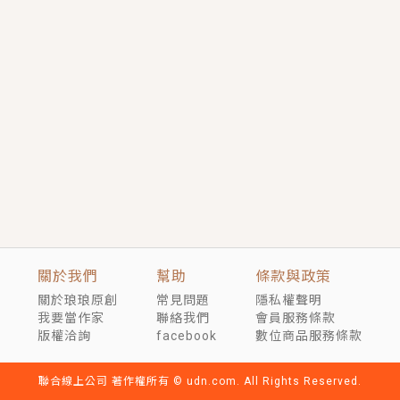
短劇原著｜《離婚後，禁欲大佬爬墻偷吻小孕妻》坊間
傳聞，顧總沒有太太、不需要情人，卻寵愛著他的私人
醫生？！
穿越｜《穿越遠古後成了野人娘子》你好，一起爬山
嗎？被男友推下山，直接穿越到遠古時代的那種......
關於我們
幫助
條款與政策
關於琅琅原創
常見問題
隱私權聲明
我要當作家
聯絡我們
會員服務條款
版權洽詢
facebook
數位商品服務條款
聯合線上公司 著作權所有 © udn.com. All Rights Reserved.