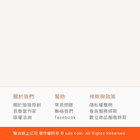
短劇原著｜《離婚後，禁欲大佬爬墻偷吻小孕妻》坊間
傳聞，顧總沒有太太、不需要情人，卻寵愛著他的私人
醫生？！
穿越｜《穿越遠古後成了野人娘子》你好，一起爬山
嗎？被男友推下山，直接穿越到遠古時代的那種......
關於我們
幫助
條款與政策
關於琅琅原創
常見問題
隱私權聲明
我要當作家
聯絡我們
會員服務條款
版權洽詢
facebook
數位商品服務條款
聯合線上公司 著作權所有 © udn.com. All Rights Reserved.