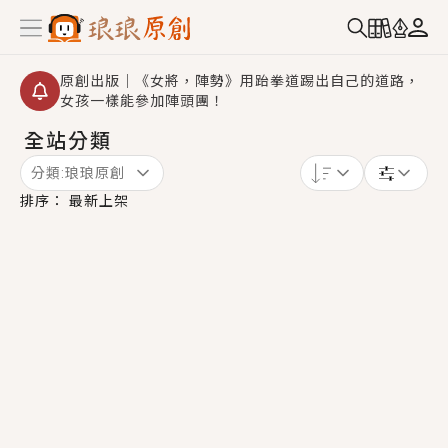
原創出版｜《女將，陣勢》用跆拳道踢出自己的道路，
女孩一樣能參加陣頭團！
全站分類
創,作家招募｜華文小說創作首選！有機會獲得豐富廣宣
資源、專屬服務與獨享福利！
分類:
琅琅原創
小編心動書單｜《離婚你提的，二婚嫁大佬，你哭什
排序：
最新上架
麼？》追妻火葬場！前夫失憶移情別戀，她頭也不回找
新歡，他居然還後悔了？
GL｜《夏日與檸檬與重疊世界》炎熱的夏日、檸檬的香
氣、互相愛慕的兩位少女，今夏最推純愛GL漫畫！
BL｜《費洛蒙中毒》救命！特殊費洛蒙體質世界觀，無
法抗拒的吸引力，已中毒Σ>―(〃°ω°〃)♡→
OMG你嚇到我了｜《陰陽鬼店》上班族買了房子模型，
但現實中買下的竟是屬於他的停屍櫃？！
言情｜《國語推行員》每個人心中都有一個連自己也無
法改變的永恆， 他的一生將不由自主追逐著她……