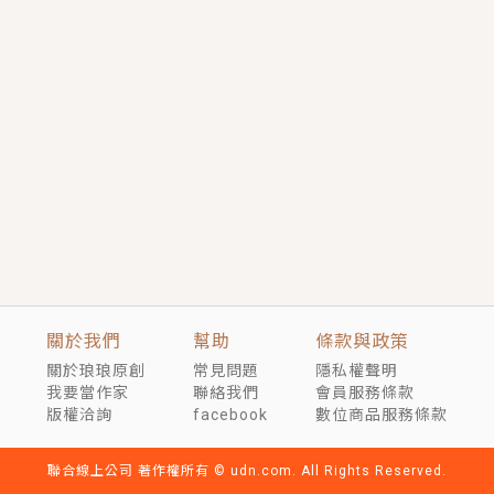
短劇原著｜《離婚後，禁欲大佬爬墻偷吻小孕妻》坊間
傳聞，顧總沒有太太、不需要情人，卻寵愛著他的私人
醫生？！
穿越｜《穿越遠古後成了野人娘子》你好，一起爬山
嗎？被男友推下山，直接穿越到遠古時代的那種......
關於我們
幫助
條款與政策
關於琅琅原創
常見問題
隱私權聲明
我要當作家
聯絡我們
會員服務條款
版權洽詢
facebook
數位商品服務條款
聯合線上公司 著作權所有 © udn.com. All Rights Reserved.