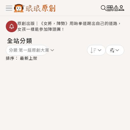
原創出版｜《女將，陣勢》用跆拳道踢出自己的道路，
女孩一樣能參加陣頭團！
全站分類
創,作家招募｜華文小說創作首選！有機會獲得豐富廣宣
資源、專屬服務與獨享福利！
分類:
第一屆原創大賞
小編心動書單｜《離婚你提的，二婚嫁大佬，你哭什
排序：
最新上架
麼？》追妻火葬場！前夫失憶移情別戀，她頭也不回找
新歡，他居然還後悔了？
GL｜《夏日與檸檬與重疊世界》炎熱的夏日、檸檬的香
氣、互相愛慕的兩位少女，今夏最推純愛GL漫畫！
BL｜《費洛蒙中毒》救命！特殊費洛蒙體質世界觀，無
法抗拒的吸引力，已中毒Σ>―(〃°ω°〃)♡→
OMG你嚇到我了｜《陰陽鬼店》上班族買了房子模型，
但現實中買下的竟是屬於他的停屍櫃？！
言情｜《國語推行員》每個人心中都有一個連自己也無
法改變的永恆， 他的一生將不由自主追逐著她……