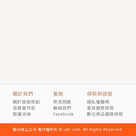
短劇原著｜《離婚後，禁欲大佬爬墻偷吻小孕妻》坊間
傳聞，顧總沒有太太、不需要情人，卻寵愛著他的私人
醫生？！
穿越｜《穿越遠古後成了野人娘子》你好，一起爬山
嗎？被男友推下山，直接穿越到遠古時代的那種......
關於我們
幫助
條款與政策
關於琅琅原創
常見問題
隱私權聲明
我要當作家
聯絡我們
會員服務條款
版權洽詢
facebook
數位商品服務條款
聯合線上公司 著作權所有 © udn.com. All Rights Reserved.