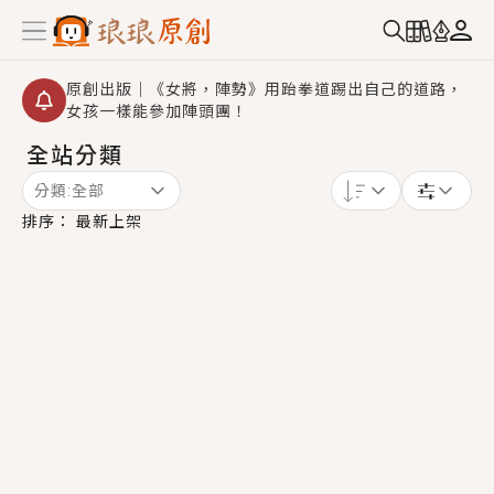
原創出版｜《女將，陣勢》用跆拳道踢出自己的道路，
女孩一樣能參加陣頭團！
全站分類
創,作家招募｜華文小說創作首選！有機會獲得豐富廣宣
資源、專屬服務與獨享福利！
分類:
全部
小編心動書單｜《離婚你提的，二婚嫁大佬，你哭什
排序：
最新上架
麼？》追妻火葬場！前夫失憶移情別戀，她頭也不回找
新歡，他居然還後悔了？
GL｜《夏日與檸檬與重疊世界》炎熱的夏日、檸檬的香
氣、互相愛慕的兩位少女，今夏最推純愛GL漫畫！
BL｜《費洛蒙中毒》救命！特殊費洛蒙體質世界觀，無
法抗拒的吸引力，已中毒Σ>―(〃°ω°〃)♡→
OMG你嚇到我了｜《陰陽鬼店》上班族買了房子模型，
但現實中買下的竟是屬於他的停屍櫃？！
言情｜《國語推行員》每個人心中都有一個連自己也無
法改變的永恆， 他的一生將不由自主追逐著她……