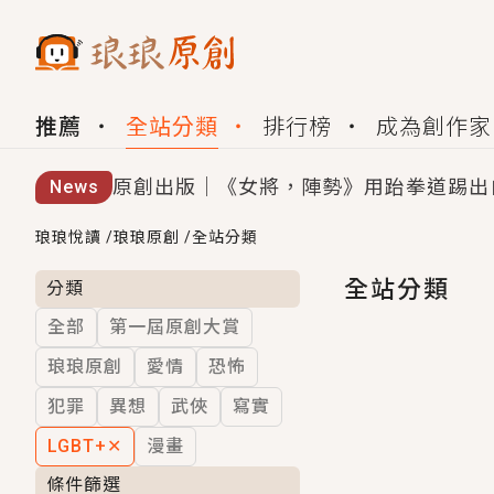
推薦
全站分類
排行榜
成為創作家
原創出版｜《女將，陣勢》用跆拳道踢出
News
創,作家招募｜華文小說創作首選！有機
琅琅悅讀
/
琅琅原創
/
全站分類
小編心動書單｜《離婚你提的，二婚嫁大
全站分類
分類
全部
第一屆原創大賞
GL｜《夏日與檸檬與重疊世界》炎熱的
琅琅原創
愛情
恐怖
BL｜《費洛蒙中毒》救命！特殊費洛蒙體質
犯罪
異想
武俠
寫實
OMG你嚇到我了｜《陰陽鬼店》上班族
LGBT+
✕
漫畫
言情｜《國語推行員》每個人心中都有一
條件篩選