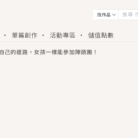
找作品
單篇創作
活動專區
儲值點數
自己的道路，女孩一樣能參加陣頭團！
會獲得豐富廣宣資源、專屬服務與獨享福利！
佬，你哭什麼？》追妻火葬場！前夫失憶移情別戀，
夏日、檸檬的香氣、互相愛慕的兩位少女，今夏最推純愛
世界觀，無法抗拒的吸引力，已中毒Σ>―(〃°ω°〃)
買了房子模型，但現實中買下的竟是屬於他的停屍櫃？
個連自己也無法改變的永恆， 他的一生將不由自主追逐