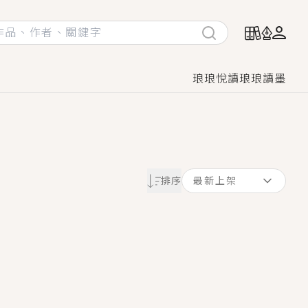
琅琅悅讀
琅琅讀墨
她頭也不回找新歡，他居然還後悔了？
排序
最新上架
GL漫畫！
♡→
！
著她……