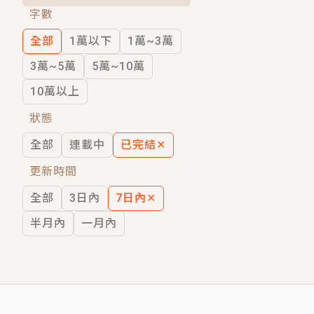
字數
短劇原著｜《離婚後，禁欲大佬爬墻偷吻
全部
1萬以下
1萬~3萬
穿越｜《穿越遠古後成了野人娘子》你好，
3萬~5萬
5萬~10萬
10萬以上
狀態
全部
連載中
已完結
✕
更新時間
全部
3日內
7日內
✕
半月內
一月內